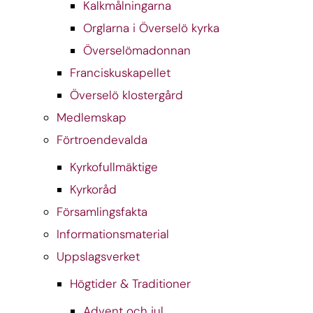
Kalkmålningarna
Orglarna i Överselö kyrka
Överselömadonnan
Franciskuskapellet
Överselö klostergård
Medlemskap
Förtroendevalda
Kyrkofullmäktige
Kyrkoråd
Församlingsfakta
Informationsmaterial
Uppslagsverket
Högtider & Traditioner
Advent och jul