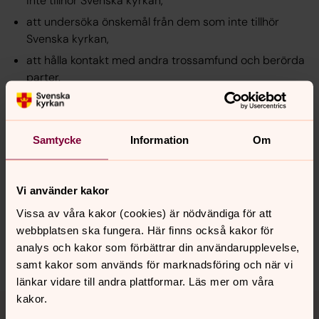
inte tillhör Svenska kyrkan,
att undersöka önskemål från dem som inte tillhör
Svenska kyrkan,
att hålla kontakt med andra trossamfund och berörda
parter.
Samtycke
Information
Om
Senast ändrad 17 juni 2026
Synpunkter eller frågor på sidans
innehåll?
Vi använder kakor
stallarholmen.forsamling@svenskakyrkan.se
Vissa av våra kakor (cookies) är nödvändiga för att
Dela
webbplatsen ska fungera. Här finns också kakor för
analys och kakor som förbättrar din användarupplevelse,
samt kakor som används för marknadsföring och när vi
länkar vidare till andra plattformar. Läs mer om våra
Tillbaka till toppen
Tillbaka till innehållet
kakor.