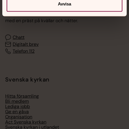
Jourhavande präst
Avvisa
Akut samtals- och krisstöd. Prata eller chatta anonymt
med en präst på kvällar och nätter.
Chatt
Digitalt brev
Telefon 112
Svenska kyrkan
Hitta församling
Bli medlem
Lediga jobb
Ge en gåva
Organisation
Act Svenska kyrkan
Svenska kyrkan i utlandet