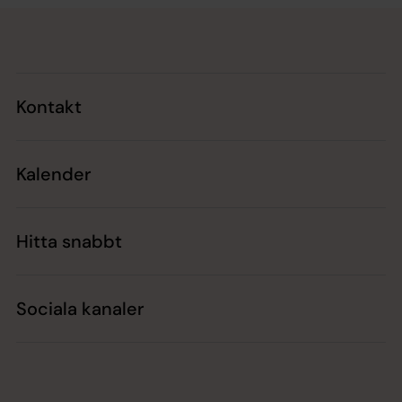
Tillbaka till toppen
Tillbaka till innehållet
Kontakt
Kalender
Hitta snabbt
Sociala kanaler