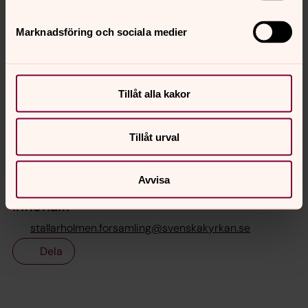
speciella dagar samt riktning av gravvård. För dessa
tjänster tar vi ut en extra avgift.
Marknadsföring och sociala medier
Rengöring av gravvård: 500 kronor/timme.
För mer information om övriga tjänster och priser,
kontakta
stallarholmen.forsamling@svenskakyrkan.se
,
Tillåt alla kakor
tfn 0152-346 40.
Tillåt urval
Senast ändrad 7 juli 2022
Avvisa
Synpunkter eller frågor på sidans
innehåll?
stallarholmen.forsamling@svenskakyrkan.se
Dela