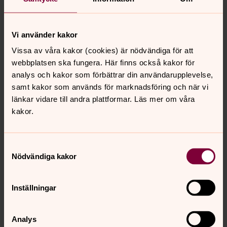
Om gravplatsen återlämnas till församlingen görs ingen
återbetalning av redan inbetald avgift för gravskötseln.
Avtalet löper tills uppsägning inkommer eller betalning
Vi använder kakor
uteblir.
Vissa av våra kakor (cookies) är nödvändiga för att
Avtalet börjar gälla när avgiften har inkommit till
webbplatsen ska fungera. Här finns också kakor för
församlingen.
analys och kakor som förbättrar din användarupplevelse,
samt kakor som används för marknadsföring och när vi
länkar vidare till andra plattformar. Läs mer om våra
Betalning
kakor.
Församlingen skickar faktura på det totala beloppet
efter att underskrivna avtal kommit församlingen
tillhanda.
Samtyckesval
Nödvändiga kakor
Faktura skickas löpande varje år tills avtal sägs upp.
Inställningar
Övriga tjänster
Församlingen hjälper även till med andra tjänster, såsom
Analys
utläggning av blommor på gravplats, tändning av ljus på