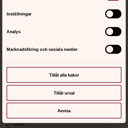
Inställningar
Hitta snabbt
Analys
Sociala kanaler
Marknadsföring och sociala medier
Tillåt alla kakor
Jourhavande präst
Tillåt urval
Akut samtals- och krisstöd. Prata eller chatta anonymt
med en präst på kvällar och nätter.
Avvisa
Chatt