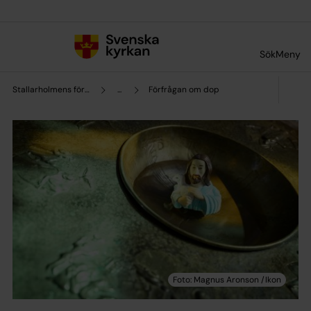
Till innehållet
Till undermeny
Sök
Meny
Stallarholmens församling
...
Förfrågan om dop