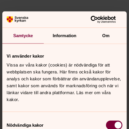
Senast ändrad 19 februari 2024
Synpunkter eller frågor på sidans
innehåll?
Samtycke
Information
Om
stallarholmen.forsamling@svenskakyrkan.se
Dela
Vi använder kakor
Vissa av våra kakor (cookies) är nödvändiga för att
webbplatsen ska fungera. Här finns också kakor för
Tillbaka till toppen
Tillbaka till innehållet
analys och kakor som förbättrar din användarupplevelse,
samt kakor som används för marknadsföring och när vi
länkar vidare till andra plattformar. Läs mer om våra
kakor.
Kontakt
Samtyckesval
Nödvändiga kakor
Kalender