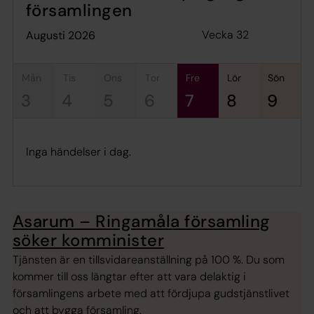
församlingen
Vecka 32
augusti 2026
mån
tis
ons
tor
fre
lör
sön
3
4
5
6
7
8
9
Inga händelser i dag.
Asarum – Ringamåla församling
söker komminister
Tjänsten är en tillsvidareanställning på 100 %. Du som
kommer till oss längtar efter att vara delaktig i
församlingens arbete med att fördjupa gudstjänstlivet
och att bygga församling.