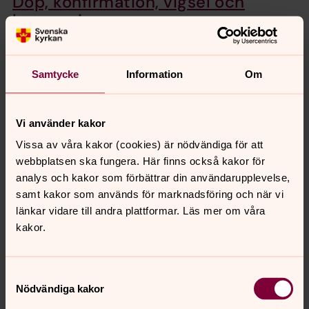
Dop, konfirmation, vigsel och
begravning
Asarum-Ringamåla församling har ett rum och ett
sammanhang för livets olika skeden. Här delar vi glädje
när någon döps, konfirmeras och när ett par vigs, men
Samtycke
Information
Om
också sorgen när vi begraver en vän eller anhörig.
Vi använder kakor
Samtal
Vissa av våra kakor (cookies) är nödvändiga för att
I vardag och kris, glädje och sorg finns kyrkan för dig.
webbplatsen ska fungera. Här finns också kakor för
Ibland behöver man få prata med någon. Samtalen är
analys och kakor som förbättrar din användarupplevelse,
kostnadsfria och vi har tystnadsplikt.
samt kakor som används för marknadsföring och när vi
länkar vidare till andra plattformar. Läs mer om våra
Leva Vidare
kakor.
I en Leva vidaregrupp har man möjlighet att tillsammans
med andra i liknande situation lyssna och samtala kring
Samtyckesval
sorgen, fundera och reflektera kring hur det en gång var,
Nödvändiga kakor
hur det sedan blev och hur det kanske blir i framtiden.