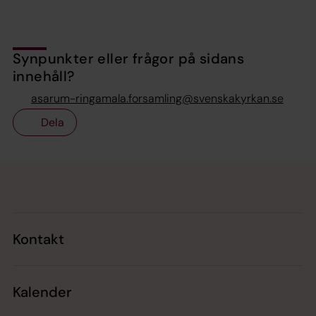
Synpunkter eller frågor på sidans
innehåll?
asarum-ringamala.forsamling@svenskakyrkan.se
Dela
Tillbaka till toppen
Tillbaka till innehållet
Kontakt
Kalender