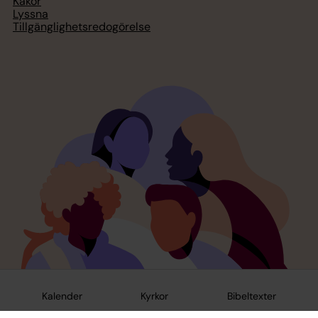
Kakor
Lyssna
Tillgänglighetsredogörelse
Kalender
Kyrkor
Bibeltexter