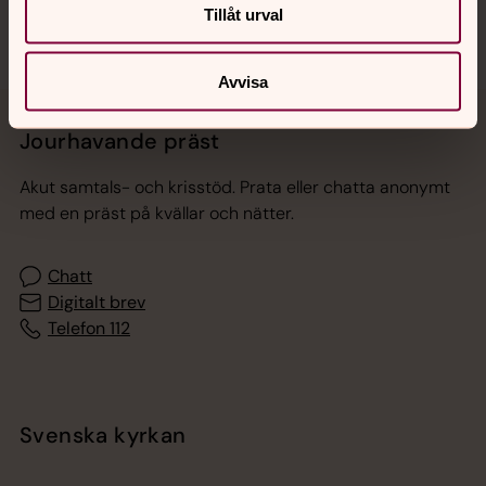
Tillåt urval
Avvisa
Jourhavande präst
Akut samtals- och krisstöd. Prata eller chatta anonymt
med en präst på kvällar och nätter.
Chatt
Digitalt brev
Telefon 112
Svenska kyrkan