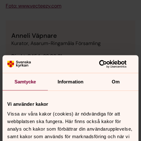
Foto: www.vecteezy.com
Anneli Väpnare
Kurator, Asarum-Ringamåla Församling
Direkt:
0454-32 86 31
anneli.vapnare@svenskakyrkan.se
E-post:
Samtycke
Information
Om
Vi använder kakor
Senast ändrad 30 juli 2026
Synpunkter eller frågor på sidans
Vissa av våra kakor (cookies) är nödvändiga för att
innehåll?
webbplatsen ska fungera. Här finns också kakor för
asarum-ringamala.forsamling@svenskakyrkan.se
analys och kakor som förbättrar din användarupplevelse,
samt kakor som används för marknadsföring och när vi
Dela