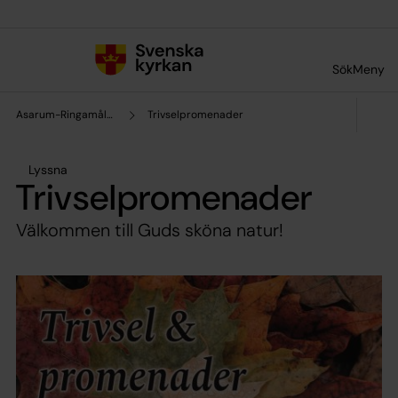
Till innehållet
Till undermeny
Sök
Meny
Asarum-Ringamåla Församling
Trivselpromenader
Lyssna
Trivselpromenader
Välkommen till Guds sköna natur!