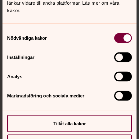
länkar vidare till andra plattformar. Läs mer om våra
kakor.
Tillbaka till toppen
Tillbaka till innehållet
Samtyckesval
Nödvändiga kakor
Inställningar
Kontakt
Analys
Kalender
Marknadsföring och sociala medier
Hitta snabbt
Tillåt alla kakor
Sociala kanaler