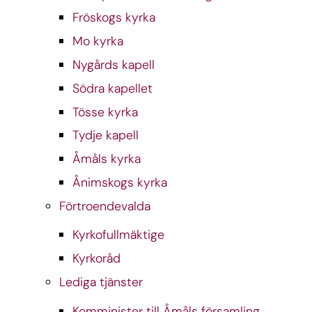
Fröskogs kyrka
Mo kyrka
Nygårds kapell
Södra kapellet
Tösse kyrka
Tydje kapell
Åmåls kyrka
Ånimskogs kyrka
Förtroendevalda
Kyrkofullmäktige
Kyrkoråd
Lediga tjänster
Komminister till Åmåls församling