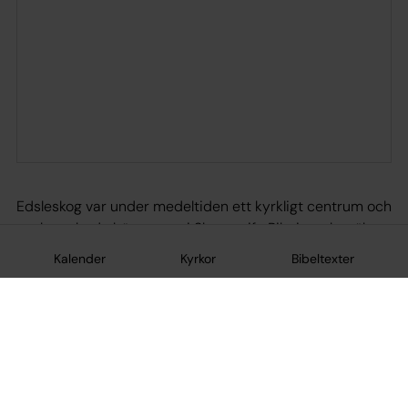
Edsleskog var under medeltiden ett kyrkligt centrum och
socknen hade hög status i Skara stift. Pilgrimer besökte
Nicolaus källa som låg intill kyrkan och en särskild
Kalender
Kyrkor
Bibeltexter
pilgrimsskatt, Nicolauspenningen, gav kyrkan betydande
inkomster.
Den medeltida kyrkan byggdes på 1200-talet och var
ovanligt stor (ca 40 m lång). Den hade formen av en
treskeppig basilika med tvärskepp, rakslutet kor och
kanske även ett västtorn. Kyrkan var uppförd i tegel – en
egendomlighet för Dalsland där det i de östra delarna