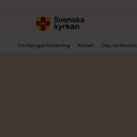
Till innehållet
Till undermeny
Om Färingsö församling
Kontakt
Dop, konfirmati