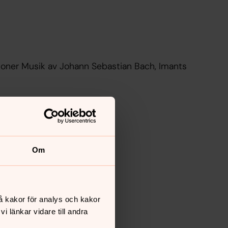
ebastian Bach, Imants
Om
å kakor för analys och kakor
 länkar vidare till andra