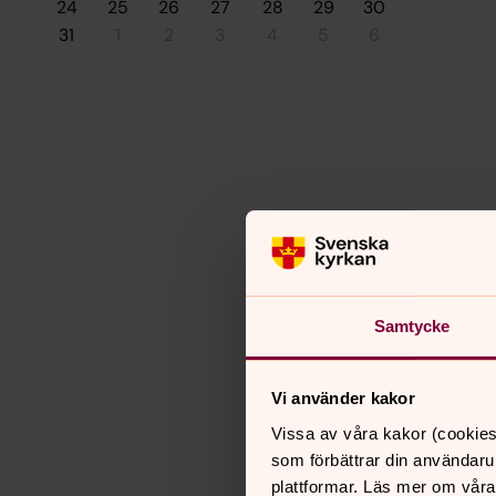
24
25
26
27
28
29
30
31
1
2
3
4
5
6
Samtycke
Vi använder kakor
Vissa av våra kakor (cookies
som förbättrar din användaru
plattformar. Läs mer om våra