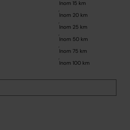
,
,
,
,
,