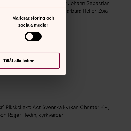
anual, ett universum Musik av Johann Sebastian
Marknadsföring och
sociala medier
Tillåt alla kakor
llekt: Act Svenska kyrkan Christer Kivi,
och Roger Hedin, kyrkvärdar