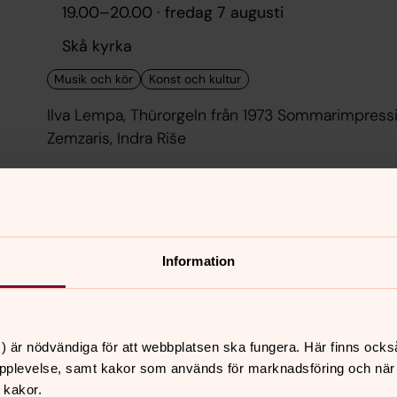
19.00
–
20.00
· fredag 7 augusti
Skå kyrka
Ilva Lempa, Thürorgeln från 1973 Sommarimpressioner Musik av Johann S
Zemzaris, Indra Riše
lördag 8 augusti 2026
Information
Mälaröarnas orgeldagar 2026
19.00
–
20.00
· lördag 8 augusti
Hilleshögs kyrka
) är nödvändiga för att webbplatsen ska fungera. Här finns ocks
pplevelse, samt kakor som används för marknadsföring och när vi
 kakor.