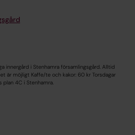
gsgård
lltid
kor: 60 kr Torsdagar
alms plan 4C i Stenhamra.