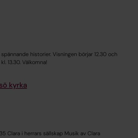
r. Visningen börjar 12.30 och
tar ca en halvtimme. Därefter är kyrkan öppen till kl. 13.30. Välkomna!
sö kyrka
lara i herrars sällskap Musik av Clara