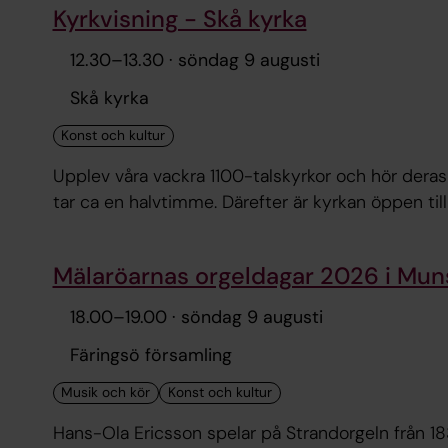
Kyrkvisning - Skå kyrka
12.30
–
13.30
· söndag 9 augusti
Skå kyrka
Upplev våra vackra 1100-talskyrkor och hör deras spännande historie
Mälaröarnas orgeldagar 2026 i Mun
18.00
–
19.00
· söndag 9 augusti
Färingsö församling
Hans-Ola Ericsson spelar på Strandorgeln från 1835 C