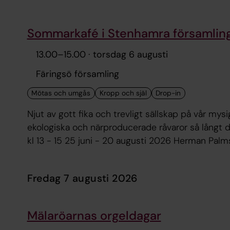
Sommarkafé i Stenhamra församlin
13.00
–
15.00
· torsdag 6 augusti
Färingsö församling
Njut av gott fika och trevligt sällskap på vår mysiga innergård i Stenhamra församlingsgård. A
ekologiska och närproducerade råvaror så långt det är möjligt Kaffe/te och ka
kl 13 - 15 25 juni - 20 augusti 2026 Herman P
fredag 7 augusti 2026
Mälaröarnas orgeldagar