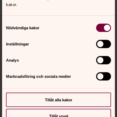
kakor.
Tillbaka till toppen
Tillbaka till innehållet
Samtyckesval
Nödvändiga kakor
Kontakt
Inställningar
Analys
Kalender
Marknadsföring och sociala medier
Hitta snabbt
Tillåt alla kakor
Sociala kanaler
Tillåt urval