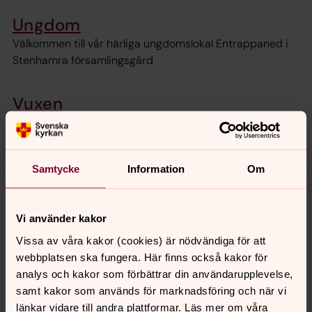
Ungdom
Välkommen till vår härliga ungdomslokal Entrappaned i
Stenhamra församlingsgård
Vuxen
Sopplunch, körsång, hantverksgrupper och kvinnogrupp
- du hittar säkert något som passar dig!
Samtycke
Information
Om
Senast ändrad 1 april 2026
Vi använder kakor
Synpunkter eller frågor på sidans
innehåll?
Vissa av våra kakor (cookies) är nödvändiga för att
webbplatsen ska fungera. Här finns också kakor för
faringso.forsamling@svenskakyrkan.se
analys och kakor som förbättrar din användarupplevelse,
Dela
samt kakor som används för marknadsföring och när vi
länkar vidare till andra plattformar. Läs mer om våra