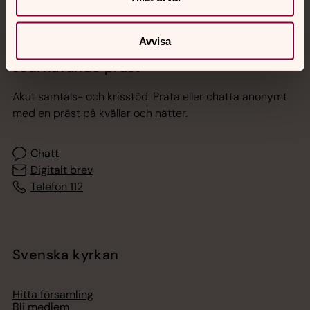
Avvisa
Jourhavande präst
Akut samtals- och krisstöd. Prata eller chatta anonymt
med en präst på kvällar och nätter.
Chatt
Digitalt brev
Telefon 112
Svenska kyrkan
Hitta församling
Bli medlem