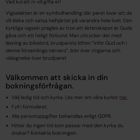
Vad kul att ni vill gifta er!
Vigselakten är en symbolhandling där paret lovar att de
vill älska och satsa helhjärtat på varandra hela livet. Den
kyrkliga vigseln präglas av tron att äktenskapet är Guds
gåva och ett heligt förbund. Man uttrycker det med
läsning av bibelord, brudparets löften ”inför Gud och i
denna församlings närvaro”, bön över ringarna och
välsignelse över brudparet.
Välkommen att skicka in din
bokningsförfrågan.
Välj ledig tid och kyrka. Läs mer om våra kyrkor
här.
Fyll i formuläret.
Alla personuppgifter behandlas enligt GDPR.
Hittar du ingen tid som passar med den kyrka du
önskar? Kontakta bokningen.