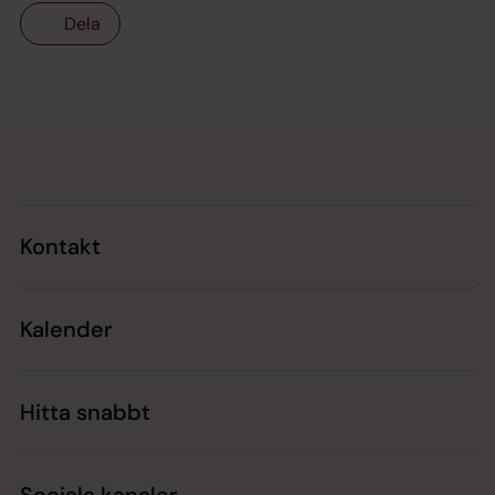
Dela
Tillbaka till toppen
Tillbaka till innehållet
Kontakt
Kalender
Hitta snabbt
Sociala kanaler