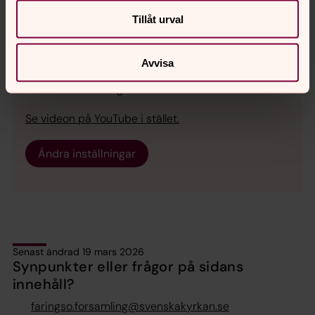
Tillåt urval
Avvisa
För att se innehållet behöver du acceptera kakor
för marknadsföring.
Se videon på YouTube i stället.
Ändra inställningar
Senast ändrad 19 mars 2026
Synpunkter eller frågor på sidans
innehåll?
faringso.forsamling@svenskakyrkan.se