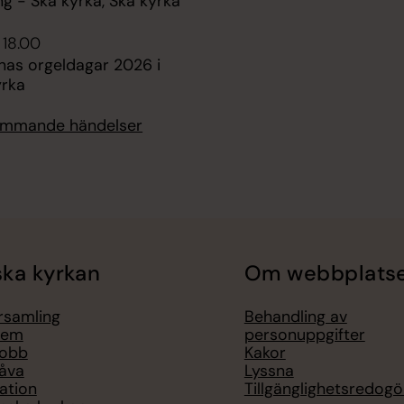
ng - Skå kyrka, Skå kyrka
 18.00
nas orgeldagar 2026 i
rka
kommande händelser
ka kyrkan
Om webbplats
örsamling
Behandling av
lem
personuppgifter
jobb
Kakor
åva
Lyssna
ation
Tillgänglighetsredogö