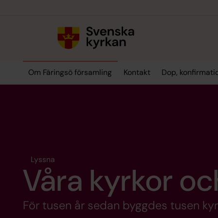
Till innehållet
Till undermeny
Om Färingsö församling
Kontakt
Dop, konfirmati
Lyssna
Våra kyrkor oc
För tusen år sedan byggdes tusen kyrk