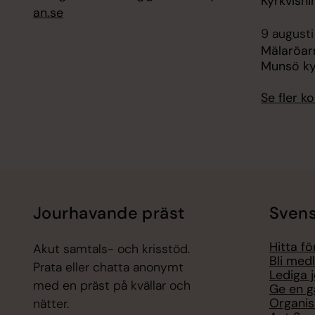
Kyrkvisni
an.se
9 augusti
Mälaröar
Munsö ky
Se fler 
Jourhavande präst
Svens
Hitta f
Akut samtals- och krisstöd.
Bli med
Prata eller chatta anonymt
Lediga 
med en präst på kvällar och
Ge en g
Organis
nätter.