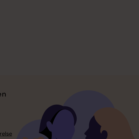
en
relse