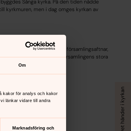
t byggdes Sånga kyrka. På den tiden nådde
till kyrkmuren, men i dag omges kyrkan av
alen
flitigt i olika sammanhang; församlingsaftnar,
udstjänster, konserter och församlingens stora
Om
å kakor för analys och kakor
 länkar vidare till andra
Marknadsföring och