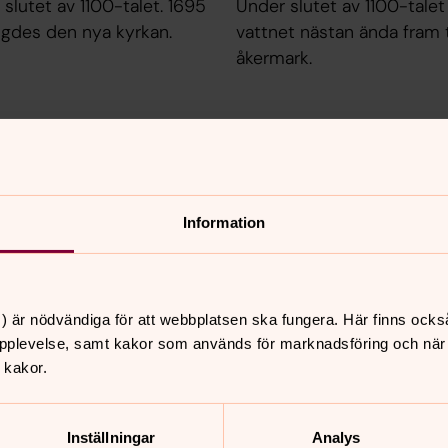
lutet av 1100-talet. 1695
Under slutet av 1100-tale
vigdes den nya kyrkan.
vattnet nästan ända fram 
åkermark.
Herman Palms
ens Kapell av Biskop
Herman Palmsalen används 
 församlingsgård.
föredrag och utbildning, g
julbord och påskbuffé.
Information
) är nödvändiga för att webbplatsen ska fungera. Här finns ocks
pplevelse, samt kakor som används för marknadsföring och när vi
nnehåll?
 kakor.
Inställningar
Analys