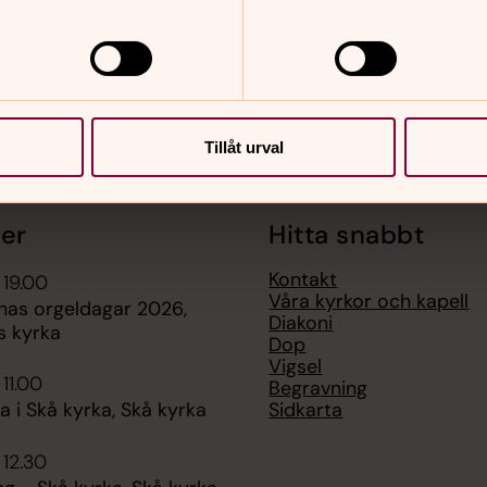
Tillåt urval
er
Hitta snabbt
Kontakt
 19.00
Våra kyrkor och kapell
nas orgeldagar 2026,
Diakoni
s kyrka
Dop
Vigsel
 11.00
Begravning
Sidkarta
 i Skå kyrka, Skå kyrka
 12.30