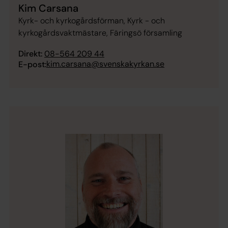
Kim Carsana
Kyrk- och kyrkogårdsförman, Kyrk - och
kyrkogårdsvaktmästare, Färingsö församling
Direkt:
08-564 209 44
kim.carsana@svenskakyrkan.se
E-post: