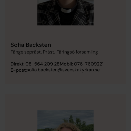
Sofia Backsten
Fängelsepräst, Präst, Färingsö församling
Direkt:
08-564 209 28
Mobil:
076-7609221
sofia.backsten@svenskakyrkan.se
E-post: