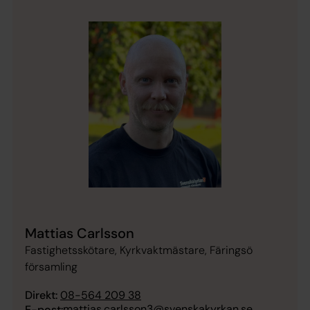
Mattias Carlsson
Fastighetsskötare, Kyrkvaktmästare, Färingsö
församling
Direkt:
08-564 209 38
mattias.carlsson3@svenskakyrkan.se
E-post: