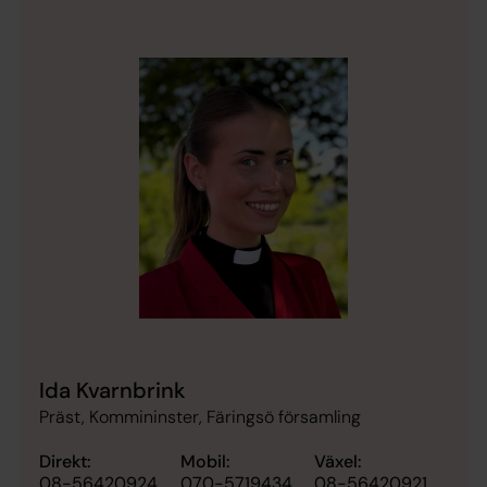
Ida Kvarnbrink
Präst, Kommininster, Färingsö församling
Direkt:
Mobil:
Växel:
08-56420924
070-5719434
08-56420921