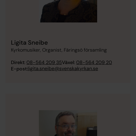
Ligita Sneibe
Kyrkomusiker, Organist, Färingsö församling
Direkt:
08-564 209 35
Växel:
08-564 209 20
ligita.sneibe@svenskakyrkan.se
E-post: