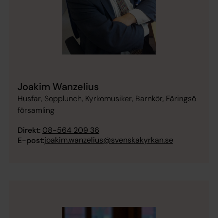
Joakim Wanzelius
Husfar, Sopplunch, Kyrkomusiker, Barnkör, Färingsö
församling
Direkt:
08-564 209 36
joakim.wanzelius@svenskakyrkan.se
E-post: