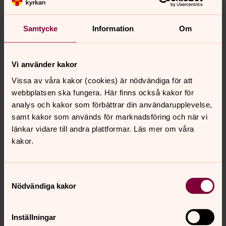
Begravningsadministratör, Församlingsexpedition,
Färingsö församling
Samtycke
Information
Om
Direkt:
08-564 209 25
jannike.edlund@svenskakyrkan.se
E-post:
Vi använder kakor
Vissa av våra kakor (cookies) är nödvändiga för att
webbplatsen ska fungera. Här finns också kakor för
analys och kakor som förbättrar din användarupplevelse,
samt kakor som används för marknadsföring och när vi
länkar vidare till andra plattformar. Läs mer om våra
kakor.
Samtyckesval
Nödvändiga kakor
Inställningar