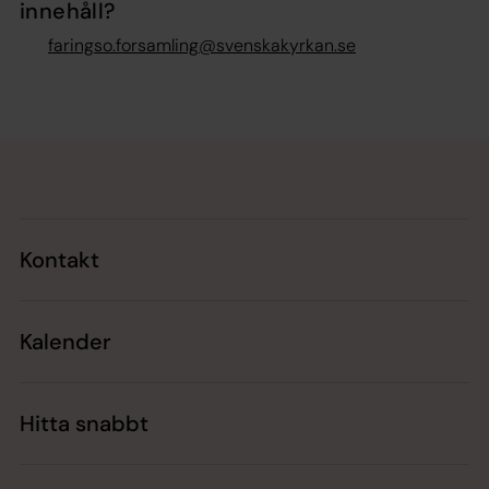
innehåll?
faringso.forsamling@svenskakyrkan.se
Tillbaka till toppen
Tillbaka till innehållet
Kontakt
Kalender
Hitta snabbt