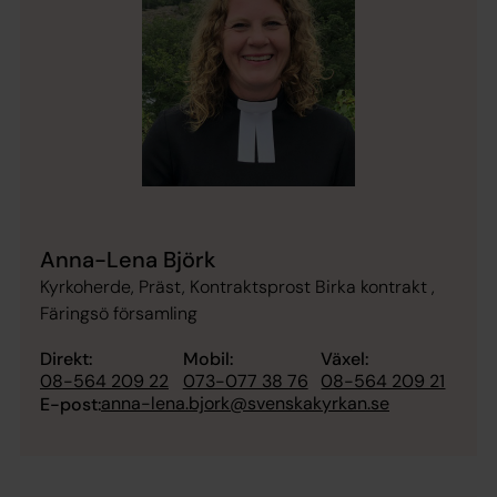
Anna-Lena Björk
Kyrkoherde, Präst, Kontraktsprost Birka kontrakt ,
Färingsö församling
Direkt:
Mobil:
Växel:
08-564 209 22
073-077 38 76
08-564 209 21
anna-lena.bjork@svenskakyrkan.se
E-post: