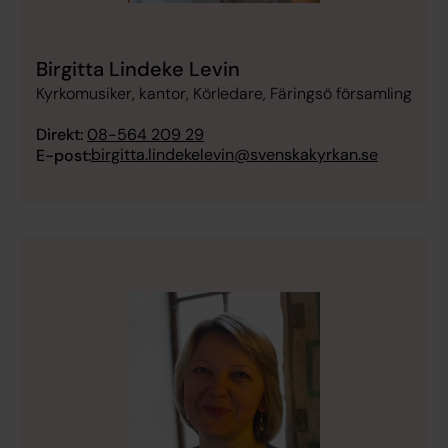
Birgitta Lindeke Levin
Kyrkomusiker, kantor, Körledare, Färingsö församling
Direkt:
08-564 209 29
birgitta.lindekelevin@svenskakyrkan.se
E-post: