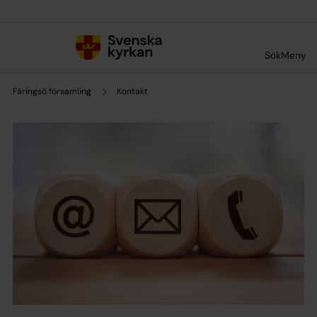
Till innehållet
Till undermeny
Sök
Meny
Färingsö församling
Kontakt