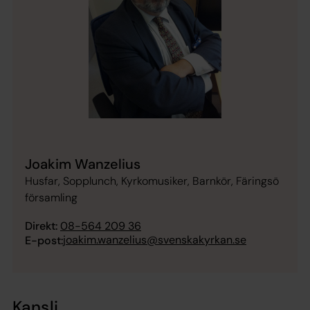
Joakim Wanzelius
Husfar, Sopplunch, Kyrkomusiker, Barnkör, Färingsö
församling
Direkt:
08-564 209 36
joakim.wanzelius@svenskakyrkan.se
E-post:
Kansli