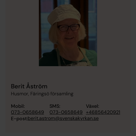
Berit Åström
Husmor, Färingsö församling
Mobil:
SMS:
Växel:
073-0658649
073-0658649
+46856420921
berit.astrom@svenskakyrkan.se
E-post: