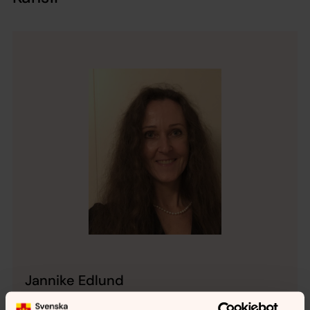
Jannike Edlund
Gravadministration, Gravrättsärende,