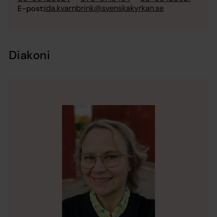
ida.kvarnbrink@svenskakyrkan.se
E-post:
Diakoni