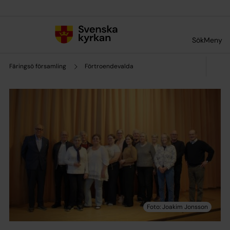
Till innehållet
Till undermeny
Sök
Meny
Färingsö församling
Förtroendevalda