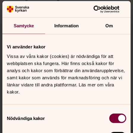
ekonomiförvaltning samt förvalta kyrkans och
församlingens egendom.
Kyrkorådets sammanträden är inte offentliga, däremot
Samtycke
Information
Om
är protokollen offentliga och finns tillgängliga på
församlingsexpeditionen.
Vi använder kakor
Kyrkogårdsutskott
Vissa av våra kakor (cookies) är nödvändiga för att
webbplatsen ska fungera. Här finns också kakor för
Utskottet förbereder beslut om
analys och kakor som förbättrar din användarupplevelse,
bergravningsverksamheten som finansieras av
samt kakor som används för marknadsföring och när vi
begravningsavgiften. Länsstyrelsen har två
länkar vidare till andra plattformar. Läs mer om våra
begravningsombud inom Ekerö kommun. Utskottet
kakor.
ansvarar också för skötseln av kyrkogårdarna i Färingsö
församling.
Samtyckesval
Nödvändiga kakor
Senast ändrad 15 december 2025