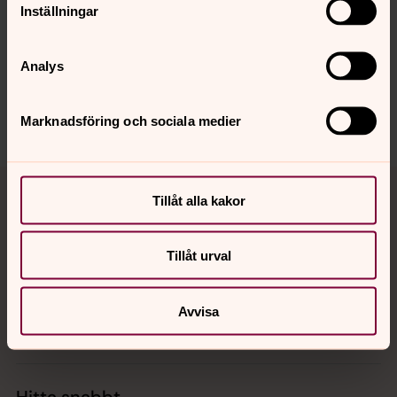
Synpunkter eller frågor på sidans
Inställningar
innehåll?
faringso.forsamling@svenskakyrkan.se
Analys
Dela
Marknadsföring och sociala medier
Tillbaka till toppen
Tillbaka till innehållet
Tillåt alla kakor
Tillåt urval
Kontakt
Avvisa
Kalender
Hitta snabbt