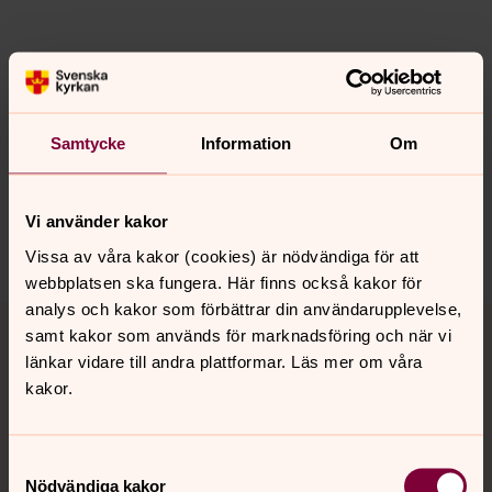
Senast ändrad 16 april 2026
Synpunkter eller frågor på sidans
innehåll?
Samtycke
Information
Om
faringso.forsamling@svenskakyrkan.se
Dela
Vi använder kakor
Vissa av våra kakor (cookies) är nödvändiga för att
webbplatsen ska fungera. Här finns också kakor för
analys och kakor som förbättrar din användarupplevelse,
Tillbaka till toppen
Tillbaka till innehållet
samt kakor som används för marknadsföring och när vi
länkar vidare till andra plattformar. Läs mer om våra
kakor.
Kontakt
Samtyckesval
Nödvändiga kakor