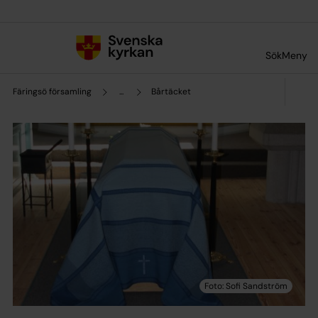
Till innehållet
Till undermeny
Sök
Meny
Färingsö församling
...
Bårtäcket