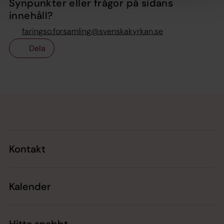
Synpunkter eller frågor på sidans
innehåll?
faringso.forsamling@svenskakyrkan.se
Dela
Tillbaka till toppen
Tillbaka till innehållet
Kontakt
Kalender
Hitta snabbt