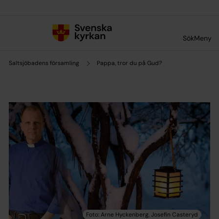
Till innehållet
Till undermeny
Sök
Meny
Saltsjöbadens församling
Pappa, tror du på Gud?