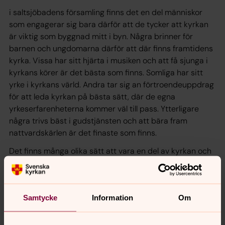
i saltsjöbadens församling finns det en del människor
som engagerar sig bara därför att de tycker att kyrkan
är viktig som byggnad mitt i byn. Några brinner för
barnen och ungdomarna därför att där finns framtidens
kyrka. Vissa har sitt hjärta i musiken och att få sjunga i
kyrkans körer är det bästa som finns. Somliga har sitt
yrke i kyrkans värld. Andra tar sig an förtroendeuppdrag
för att leda kyrkan på bästa sätt, där de egna
yrkeserfarenheterna kommer väl till pass. Ytterligare
några trivs bäst i gudstjänsten och att bära fram
nattvardskärlen är det finaste som finns.
Det finns många olika sätt att vara en del av kyrkan och
av församlingen. Därför att vi är många olika människor.
Och det är just det som gör kyrkan så spännande.
Det finns plats för oss alla, oavsett hur vår tro ser ut, eller
Samtycke
Information
Om
kanske inte ser ut. I Saltsjöbadens församling vill vi att
människor ska få plats!