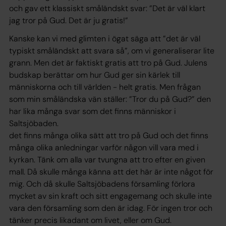
och gav ett klassiskt småländskt svar: ”Det är väl klart
jag tror på Gud. Det är ju gratis!”
Kanske kan vi med glimten i ögat säga att ”det är väl
typiskt småländskt att svara så”, om vi generaliserar lite
grann. Men det är faktiskt gratis att tro på Gud. Julens
budskap berättar om hur Gud ger sin kärlek till
människorna och till världen - helt gratis. Men frågan
som min småländska vän ställer: ”Tror du på Gud?” den
har lika många svar som det finns människor i
Saltsjöbaden.
det finns många olika sätt att tro på Gud och det finns
många olika anledningar varför någon vill vara med i
kyrkan. Tänk om alla var tvungna att tro efter en given
mall. Då skulle många känna att det här är inte något för
mig. Och då skulle Saltsjöbadens församling förlora
mycket av sin kraft och sitt engagemang och skulle inte
vara den församling som den är idag. För ingen tror och
tänker precis likadant om livet, eller om Gud.