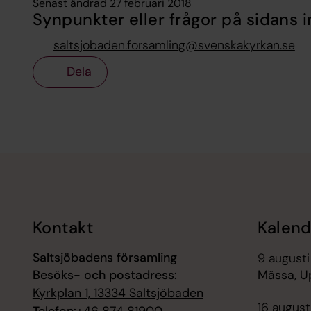
Senast ändrad 27 februari 2018
Synpunkter eller frågor på sidans i
saltsjobaden.forsamling@svenskakyrkan.se
Dela
Tillbaka till toppen
Tillbaka till innehållet
Kontakt
Kalend
Saltsjöbadens församling
9 augusti
Besöks- och postadress:
Mässa, U
Kyrkplan 1, 13334 Saltsjöbaden
16 augusti
Telefon:
+46 874 81900