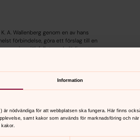
 K. A. Wallenberg genom en av hans
lst förbindelse, göra ett förslag till en
ag som jag självfallet med glädje antog
n situationsplan, en huvud plan, ett par
 jämte ett kostnadsförslag, slutande på
mation av beställaren och lades enligt
Information
fade en hel del: jag var ännu så att säga
 staden» och hyllades kraftigt av bekanta
) är nödvändiga för att webbplatsen ska fungera. Här finns ocks
var ett telefonsamtal.
pplevelse, samt kakor som används för marknadsföring och när vi
ekten ha lust att fullfölja den där
 kakor.