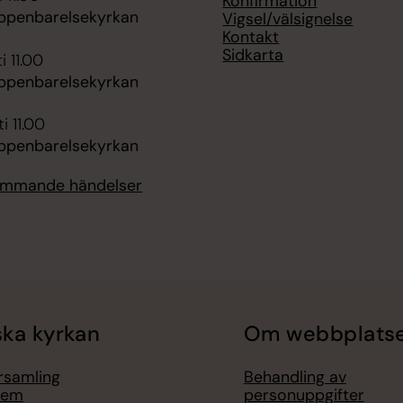
Konfirmation
ppenbarelsekyrkan
Vigsel/välsignelse
Kontakt
Sidkarta
i 11.00
ppenbarelsekyrkan
i 11.00
ppenbarelsekyrkan
kommande händelser
ka kyrkan
Om webbplats
örsamling
Behandling av
lem
personuppgifter