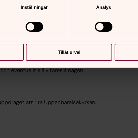
Inställningar
Analys
rdig den 18 maj 1913, ty jag ämnar skänka
en?»
ch frågade, om han hade några
Tillåt urval
och eventuellt själv föreslå någon
 uppdraget att rita Uppenbarelsekyrkan.