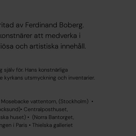
ritad av Ferdinand Boberg.
konstnärer att medverka i
ösa och artistiska innehåll.
jälv för. Hans konstnärliga
de kyrkans utsmyckning och inventarier.
• Mosebacke vattentorn, (Stockholm) •
ocksund)• Centralposthuset,
ska huset) • (Norra Bantorget,
gen i Paris • Thielska galleriet