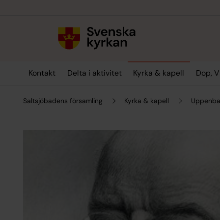
Till innehållet
Till undermeny
Kontakt
Delta i aktivitet
Kyrka & kapell
Dop, V
Saltsjöbadens församling
Kyrka & kapell
Uppenba