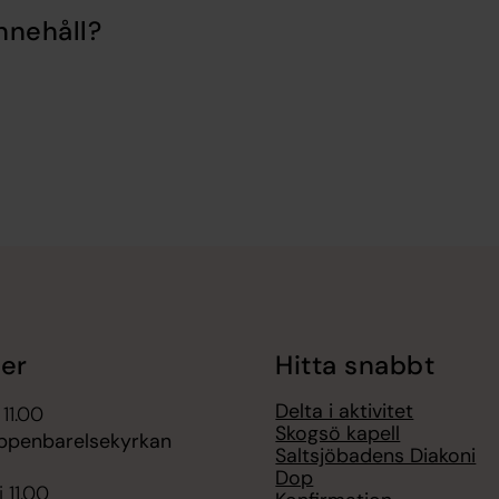
nnehåll?
er
Hitta snabbt
Delta i aktivitet
 11.00
Skogsö kapell
ppenbarelsekyrkan
Saltsjöbadens Diakoni
Dop
 11.00