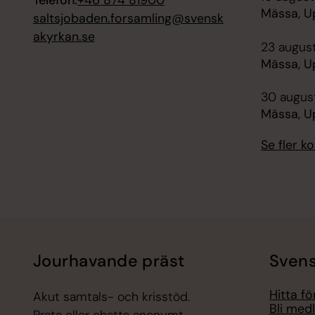
Mässa, U
saltsjobaden.forsamling@svensk
akyrkan.se
23 august
Mässa, U
30 august
Mässa, U
Se fler 
Jourhavande präst
Svens
Hitta f
Akut samtals- och krisstöd.
Bli med