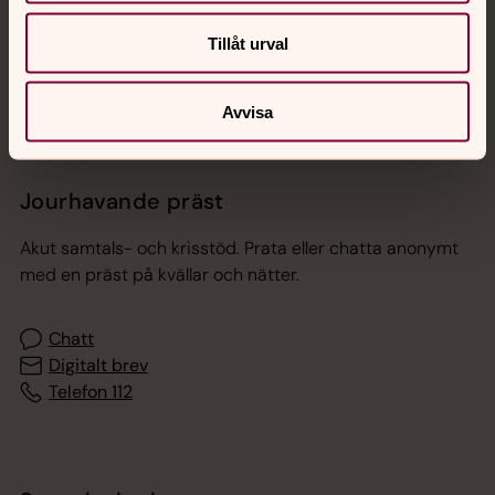
Sociala kanaler
Tillåt urval
Avvisa
Jourhavande präst
Akut samtals- och krisstöd. Prata eller chatta anonymt
med en präst på kvällar och nätter.
Chatt
Digitalt brev
Telefon 112