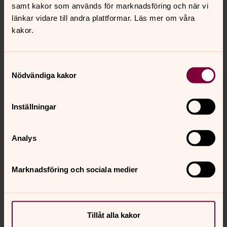
saltsjobaden.forsamling@svenskakyrkan.se
samt kakor som används för marknadsföring och när vi
länkar vidare till andra plattformar. Läs mer om våra
Dela
kakor.
Samtyckesval
Tillbaka till toppen
Tillbaka till innehållet
Nödvändiga kakor
Inställningar
Kontakt
Analys
Kalender
Marknadsföring och sociala medier
Hitta snabbt
Tillåt alla kakor