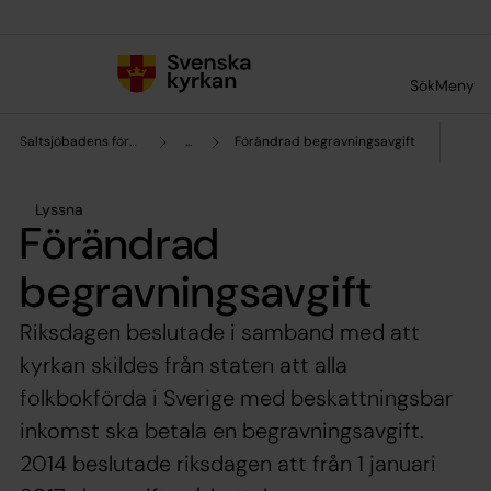
Till innehållet
Till undermeny
Sök
Meny
Saltsjöbadens församling
...
Förändrad begravningsavgift
Lyssna
Förändrad
begravningsavgift
Riksdagen beslutade i samband med att
kyrkan skildes från staten att alla
folkbokförda i Sverige med beskattningsbar
inkomst ska betala en begravningsavgift.
2014 beslutade riksdagen att från 1 januari