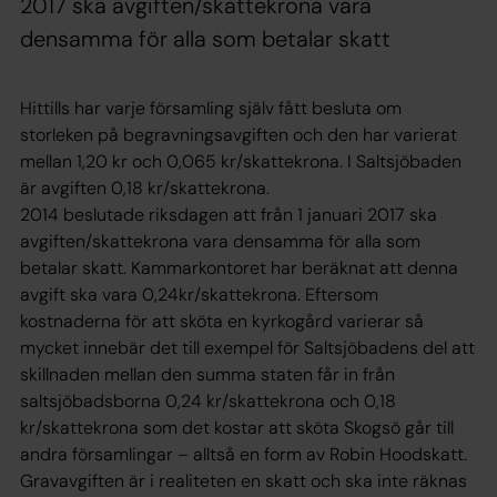
2017 ska avgiften/skattekrona vara
densamma för alla som betalar skatt
Hittills har varje församling själv fått besluta om
storleken på begravningsavgiften och den har varierat
mellan 1,20 kr och 0,065 kr/skattekrona. I Saltsjöbaden
är avgiften 0,18 kr/skattekrona.
2014 beslutade riksdagen att från 1 januari 2017 ska
avgiften/skattekrona vara densamma för alla som
betalar skatt. Kammarkontoret har beräknat att denna
avgift ska vara 0,24kr/skattekrona. Eftersom
kostnaderna för att sköta en kyrkogård varierar så
mycket innebär det till exempel för Saltsjöbadens del att
skillnaden mellan den summa staten får in från
saltsjöbadsborna 0,24 kr/skattekrona och 0,18
kr/skattekrona som det kostar att sköta Skogsö går till
andra församlingar – alltså en form av Robin Hoodskatt.
Gravavgiften är i realiteten en skatt och ska inte räknas