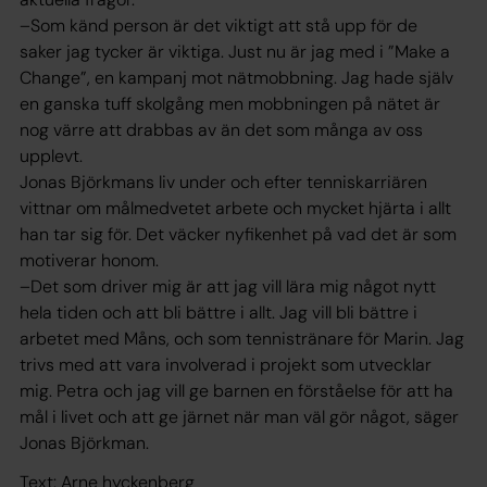
–Som känd person är det viktigt att stå upp för de
saker jag tycker är viktiga. Just nu är jag med i ”Make a
Change”, en kampanj mot nätmobbning. Jag hade själv
en ganska tuff skolgång men mobbningen på nätet är
nog värre att drabbas av än det som många av oss
upplevt.
Jonas Björkmans liv under och efter tenniskarriären
vittnar om målmedvetet arbete och mycket hjärta i allt
han tar sig för. Det väcker nyfikenhet på vad det är som
motiverar honom.
–Det som driver mig är att jag vill lära mig något nytt
hela tiden och att bli bättre i allt. Jag vill bli bättre i
arbetet med Måns, och som tennistränare för Marin. Jag
trivs med att vara involverad i projekt som utvecklar
mig. Petra och jag vill ge barnen en förståelse för att ha
mål i livet och att ge järnet när man väl gör något, säger
Jonas Björkman.
Text: Arne hyckenberg