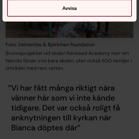
Avvisa
Foto: Zelmerlöw & Björkman foundation
Brunnsprojektet vid skolan Kenswed Academy norr om
Nairobi förser inte bara skolan, utan också 600 familjer i
området med rent vatten.
Vi har fått många riktigt nära
vänner här som vi inte kände
tidigare. Det var också roligt få
anknytningen till kyrkan när
Bianca döptes där