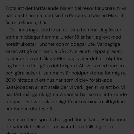
Trots att det fortfarande blir en del resor för Jonas, trivs
han bäst hemma med sin fru Petra och barnen Max, 14
år, och Bianca, 9 år.
–Det finns inget bättre än att vara hemma. Jag älskar
att ha middagar hemma. Under 18 år har jag levt med
hotellfrukostar, luncher och middagar ute. Vardagliga
saker, att gå och handla på ICA, eller att klippa gräset,
tycker andra är tråkiga. Men jag tycker det är roligt för
jag har inte fått göra det tidigare. Att vara med barnen
och göra saker tillsammans är höjdpunkterna för mig nu.
2010 hittade vi ett hus här som vi blev förälskade i.
Saltsjöbaden är ett ställe där vi verkligen trivs att bo. Vi
har fått många riktigt nära vänner här som vi inte kände
tidigare. Det var också roligt få anknytningen till kyrkan
när Bianca döptes där.
Livet som tennisproffs har gjort Jonas känd. För honom
betyder det också ett ansvar att ta ställning i olika
aktuella frågor.