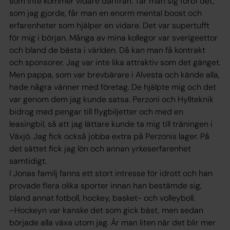
som inte kommer vidare därifrån. Tar man sig förbi det,
som jag gjorde, får man en enorm mental boost och
erfarenheter som hjälper en vidare. Det var supertufft
för mig i början. Många av mina kollegor var sverigeettor
och bland de bästa i världen. Då kan man få kontrakt
och sponsorer. Jag var inte lika attraktiv som det gänget.
Men pappa, som var brevbärare i Alvesta och kände alla,
hade några vänner med företag. De hjälpte mig och det
var genom dem jag kunde satsa. Perzoni och Hyllteknik
bidrog med pengar till flygbiljetter och med en
leasingbil, så att jag lättare kunde ta mig till träningen i
Växjö. Jag fick också jobba extra på Perzonis lager. På
det sättet fick jag lön och annan yrkeserfarenhet
samtidigt.
I Jonas familj fanns ett stort intresse för idrott och han
provade flera olika sporter innan han bestämde sig,
bland annat fotboll, hockey, basket- och volleyboll.
–Hockeyn var kanske det som gick bäst, men sedan
började alla växa utom jag. Är man liten när det blir mer