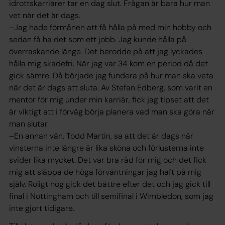
idrottskarriärer tar en dag slut. Frågan är bara hur man
vet när det är dags.
–Jag hade förmånen att få hålla på med min hobby och
sedan få ha det som ett jobb. Jag kunde hålla på
överraskande länge. Det berodde på att jag lyckades
hålla mig skadefri. När jag var 34 kom en period då det
gick sämre. Då började jag fundera på hur man ska veta
när det är dags att sluta. Av Stefan Edberg, som varit en
mentor för mig under min karriär, fick jag tipset att det
är viktigt att i förväg börja planera vad man ska göra när
man slutar.
–En annan vän, Todd Martin, sa att det är dags när
vinsterna inte längre är lika sköna och förlusterna inte
svider lika mycket. Det var bra råd för mig och det fick
mig att släppa de höga förväntningar jag haft på mig
själv. Roligt nog gick det bättre efter det och jag gick till
final i Nottingham och till semifinal i Wimbledon, som jag
inte gjort tidigare.