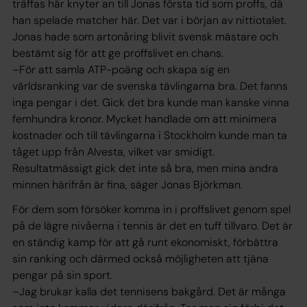
träffas här knyter an till Jonas första tid som proffs, då
han spelade matcher här. Det var i början av nittiotalet.
Jonas hade som artonåring blivit svensk mästare och
bestämt sig för att ge proffslivet en chans.
–För att samla ATP-poäng och skapa sig en
världsranking var de svenska tävlingarna bra. Det fanns
inga pengar i det. Gick det bra kunde man kanske vinna
femhundra kronor. Mycket handlade om att minimera
kostnader och till tävlingarna i Stockholm kunde man ta
tåget upp från Alvesta, vilket var smidigt.
Resultatmässigt gick det inte så bra, men mina andra
minnen härifrån är fina, säger Jonas Björkman.
För dem som försöker komma in i proffslivet genom spel
på de lägre nivåerna i tennis är det en tuff tillvaro. Det är
en ständig kamp för att gå runt ekonomiskt, förbättra
sin ranking och därmed också möjligheten att tjäna
pengar på sin sport.
–Jag brukar kalla det tennisens bakgård. Det är många