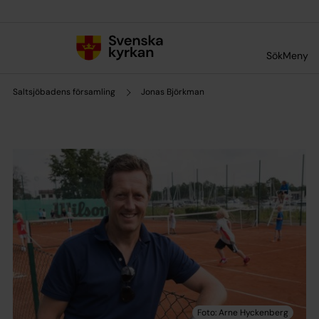
Till innehållet
Till undermeny
Sök
Meny
Saltsjöbadens församling
Jonas Björkman