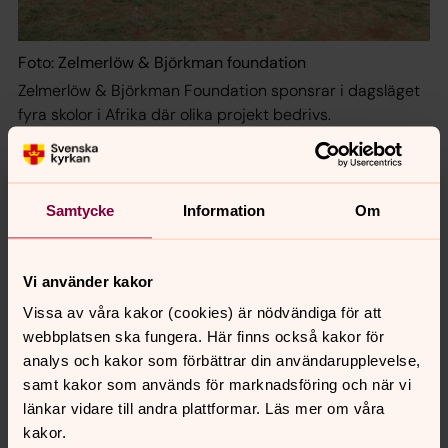
Foto: Zelmerlöw & Björkman foundation
Zelmerlöw & Björkman Foundation sponsrar i dagsläget
fyra skolor i Afrika där olika projekt bedrivs.
Sedan fem år arbetar Jonas också tillsammans med
Måns Zelmerlöw i Zelmerlöw & Björkman Foundation.
Samtycke
Information
Om
Genom event, galor och andra aktiviteter samlar man in
pengar för att hjälpa barn i afrikanska slumområden att
få gå i skolan.
Vi använder kakor
Stiftelsen sponsrar i dagsläget fyra skolor i Afrika där
Vissa av våra kakor (cookies) är nödvändiga för att
olika projekt bedrivs.
webbplatsen ska fungera. Här finns också kakor för
Vid en av skolorna, i Kenya, har man även ett
analys och kakor som förbättrar din användarupplevelse,
brunnsprojekt som förser skolan och 600 familjer i
samt kakor som används för marknadsföring och när vi
området med rent vatten.
länkar vidare till andra plattformar. Läs mer om våra
–Man får en otrolig inspiration när man ser hur lite som
kakor.
krävs för att kunna hjälpa många barn som lever i