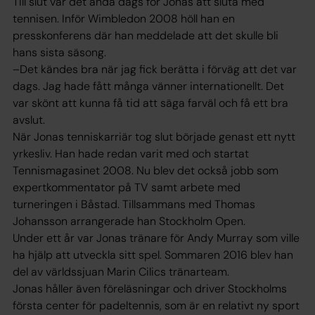
Till slut var det ändå dags för Jonas att sluta med
tennisen. Inför Wimbledon 2008 höll han en
presskonferens där han meddelade att det skulle bli
hans sista säsong.
–Det kändes bra när jag fick berätta i förväg att det var
dags. Jag hade fått många vänner internationellt. Det
var skönt att kunna få tid att säga farväl och få ett bra
avslut.
När Jonas tenniskarriär tog slut började genast ett nytt
yrkesliv. Han hade redan varit med och startat
Tennismagasinet 2008. Nu blev det också jobb som
expertkommentator på TV samt arbete med
turneringen i Båstad. Tillsammans med Thomas
Johansson arrangerade han Stockholm Open.
Under ett år var Jonas tränare för Andy Murray som ville
ha hjälp att utveckla sitt spel. Sommaren 2016 blev han
del av världssjuan Marin Cilics tränarteam.
Jonas håller även föreläsningar och driver Stockholms
första center för padeltennis, som är en relativt ny sport