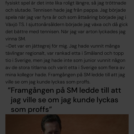
fysiskt spel är det inte lika roligt längre, så jag tröttnade
och slutade. Tennisen hade jag från pappa. Jag började
spela när jag var fyra år och som åttaåring började jag i
Växjö TS. I sjuttonårsåldern började jag växa och då gick
det bättre med tennisen. När jag var arton lyckades jag
vinna SM.
–Det var en jättegrej för mig. Jag hade vunnit många
tävlingar regionalt, var rankad etta i Småland och topp
tio i Sverige, men jag hade inte som junior vunnit någon
av de stora titlarna och varit etta i Sverige som flera av
mina kollegor hade. Framgången på SM ledde till att jag
ville se om jag kunde lyckas som proffs.
Framgången på SM ledde till att
jag ville se om jag kunde lyckas
som proffs