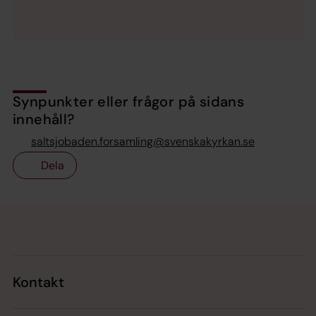
Synpunkter eller frågor på sidans
innehåll?
saltsjobaden.forsamling@svenskakyrkan.se
Dela
Tillbaka till toppen
Tillbaka till innehållet
Kontakt