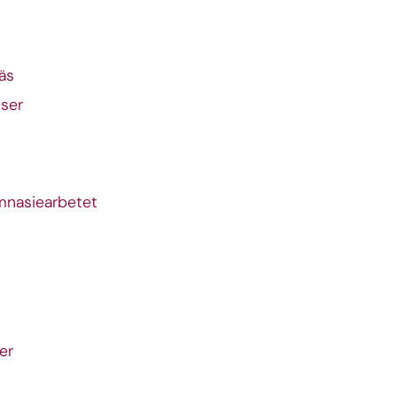
äs
tser
mnasiearbetet
er