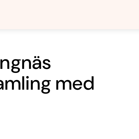
ängnäs
amling med