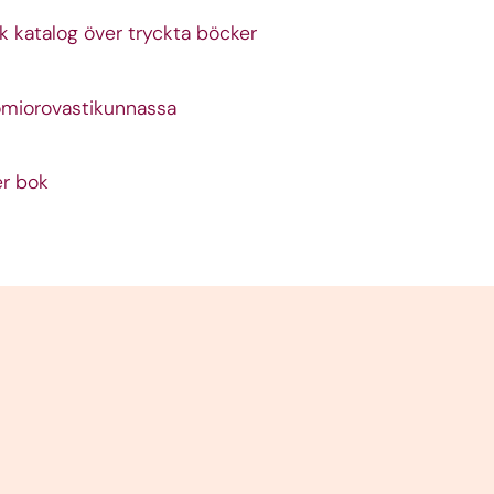
 katalog över tryckta böcker
omiorovastikunnassa
er bok