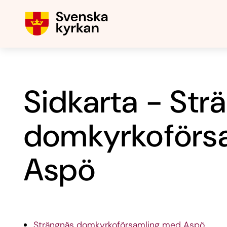
Sidkarta - Str
domkyrkoförs
Aspö
Strängnäs domkyrkoförsamling med Aspö