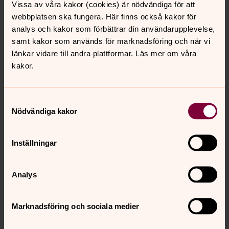
Vissa av våra kakor (cookies) är nödvändiga för att
Bikta dig hos en präst
webbplatsen ska fungera. Här finns också kakor för
I ett biktsamtal får du ta emot Guds förlåtelse och du får
analys och kakor som förbättrar din användarupplevelse,
hjälp att förlåta dig själv. Biktsamtalet börjar med att du
samt kakor som används för marknadsföring och när vi
pratar med prästen. Sedan bekänner du din synd.
länkar vidare till andra plattformar. Läs mer om våra
Prästen förlåter dig på uppdrag av Jesus Kristus. Efteråt
kakor.
är det Jesus Kristus som bär dina bördor.
Samtyckesval
Medarbetare
Nödvändiga kakor
Här presenteras församlingens anställda medarbetare,
deras uppdrag och kontaktuppgifter.
Inställningar
Jourhavande präst
Analys
Du kan få akut samtals- och krisstöd kvällar och nätter kl
21–06. Ring 112 och fråga efter en jourhavande präst. Du
kan också chatta med eller skriva ett digitalt brev till en
Marknadsföring och sociala medier
jourhavande präst.