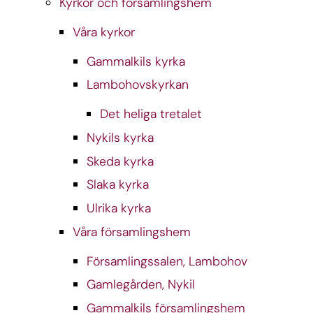
Kyrkor och församlingshem
Våra kyrkor
Gammalkils kyrka
Lambohovskyrkan
Det heliga tretalet
Nykils kyrka
Skeda kyrka
Slaka kyrka
Ulrika kyrka
Våra församlingshem
Församlingssalen, Lambohov
Gamlegården, Nykil
Gammalkils församlingshem