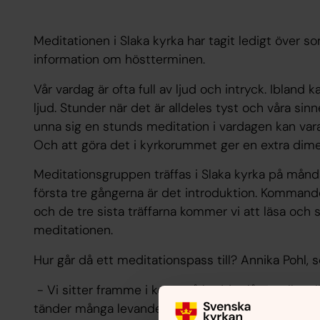
Meditationen i Slaka kyrka har tagit ledigt över
information om höstterminen.
Vår vardag är ofta full av ljud och intryck. Iblan
ljud. Stunder när det är alldeles tyst och våra sin
unna sig en stunds meditation i vardagen kan vara
Och att göra det i kyrkorummet ger en extra dimens
Meditationsgruppen träffas i Slaka kyrka på månda
första tre gångerna är det introduktion. Komman
och de tre sista träffarna kommer vi att läsa och 
meditationen.
Hur går då ett meditationspass till? Annika Pohl, 
- Vi sitter framme i koret på kuddar, låga pallar e
tänder många levande ljus som ger en alldeles sp