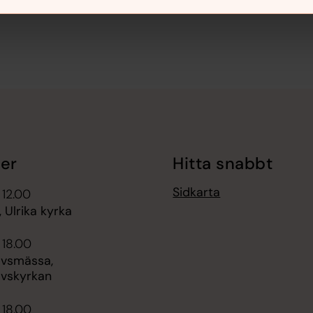
er
Hitta snabbt
Sidkarta
 12.00
 Ulrika kyrka
 18.00
vsmässa,
vskyrkan
 18.00