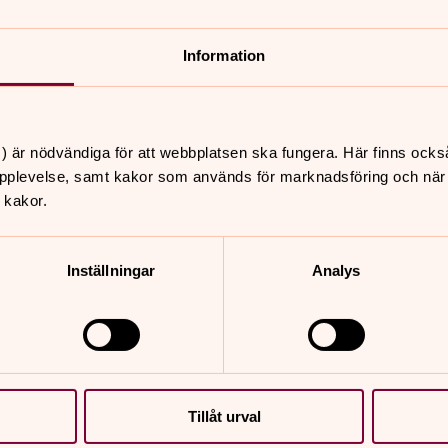
na egna tankar, men ändå upplever vi en
re pass, två sittande och ett gående.
Information
ch kanske en extra tröja eftersom det
ttor finns på plats. Meditationskvällarna
) är nödvändiga för att webbplatsen ska fungera. Här finns ocks
att kontakta Annika på
pplevelse, samt kakor som används för marknadsföring och när vi
 kakor.
Inställningar
Analys
nnehåll?
Tillåt urval