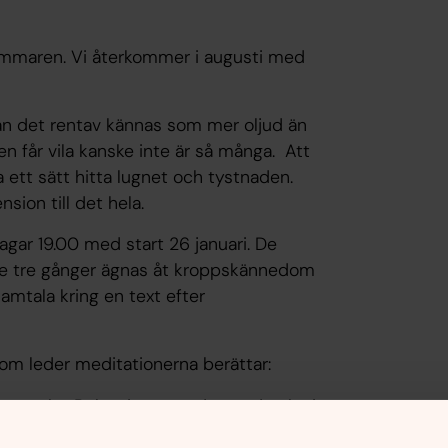
 sommaren. Vi återkommer i augusti med
d kan det rentav kännas som mer oljud än
nen får vila kanske inte är så många. Att
 ett sätt hitta lugnet och tystnaden.
ion till det hela.
gar 19.00 med start 26 januari. De
de tre gånger ägnas åt kroppskännedom
samtala kring en text efter
som leder meditationerna berättar:
ller stolar. Belysningen är dämpad och vi
eciell upplevelse av kyrkorummet. Det