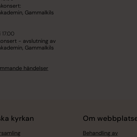
skonsert:
nakademin, Gammalkils
i 17.00
onsert - avslutning av
nakademin, Gammalkils
kommande händelser
ka kyrkan
Om webbplats
örsamling
Behandling av