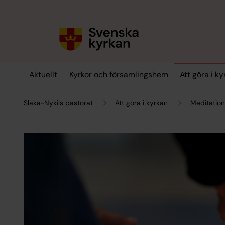
Till innehållet
Till undermeny
Aktuellt
Kyrkor och församlingshem
Att göra i k
Slaka-Nykils pastorat
Att göra i kyrkan
Meditation