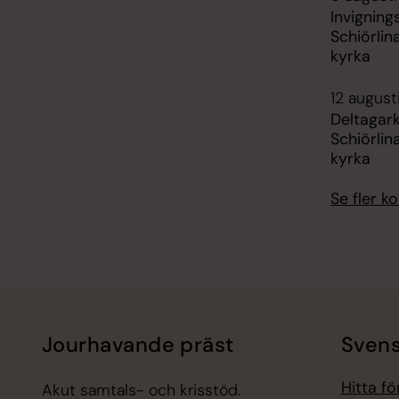
Invigning
Schiörli
kyrka
12 august
Deltagark
Schiörli
kyrka
Se fler 
Jourhavande präst
Svens
Hitta f
Akut samtals- och krisstöd.