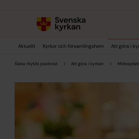
Till innehållet
Till undermeny
Aktuellt
Kyrkor och församlingshem
Att göra i k
Slaka-Nykils pastorat
Att göra i kyrkan
Mötesplats