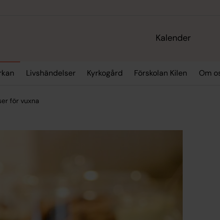
Kalender
yrkan
Livshändelser
Kyrkogård
Förskolan Kilen
Om o
er för vuxna