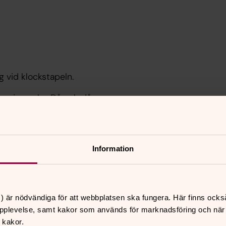
g vid klockstapeln.
varje vecka. Då och då
tet.
 9 juli samt 13 augusti.
Information
) är nödvändiga för att webbplatsen ska fungera. Här finns ocks
pplevelse, samt kakor som används för marknadsföring och när vi
 kakor.