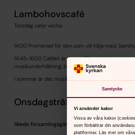
Lambohovscafé
Torsdag varje vecka.
14.00 Promenad för den som vill följa med. Samlin
14.45-16.00 Caféet är öppet. Fika och gemenskap 
musikunderhållning, bingo eller någon annan aktivi
I sommar är det musikcafé vid tre tillfällen: 18 juni,
Samtycke
Onsdagsträff i Skeda
Vi använder kakor
Vissa av våra kakor (cookies
Skeda församlingsgård 14.00
som förbättrar din användaru
plattformar. Läs mer om våra