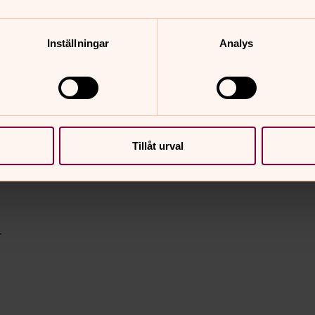
Inställningar
Analys
ch bokprat i församlingshemmet under
Tillåt urval
r