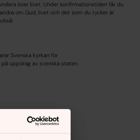
ndera över livet. Under konfirmationstiden får du
ndra om Gud, livet och det som du tycker är
också!
rar Svenska kyrkan för
på uppdrag av svenska staten.