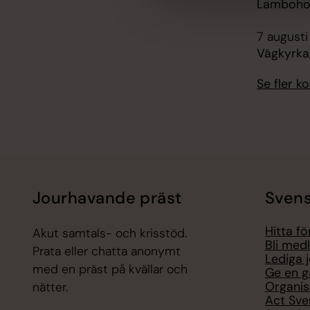
Lamboho
7 augusti
Vägkyrka,
Se fler 
Jourhavande präst
Svens
Hitta f
Akut samtals- och krisstöd.
Bli med
Prata eller chatta anonymt
Lediga 
med en präst på kvällar och
Ge en g
Organis
nätter.
Act Sve