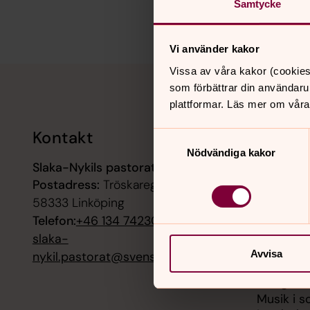
Samtycke
Vi använder kakor
Tillbaka till toppen
Tillbaka till innehållet
Vissa av våra kakor (cookies
som förbättrar din användaru
plattformar. Läs mer om våra
Kontakt
Kalend
Samtyckesval
Nödvändiga kakor
Slaka-Nykils pastorat
6 augusti
Postadress:
Tröskaregatan 41,
Vägkyrka,
58333 Linköping
6 augusti
Telefon:
+46 134 742300
Lamboho
slaka-
Församli
Avvisa
nykil.pastorat@svenskakyrkan.se
6 augusti
Musik i s