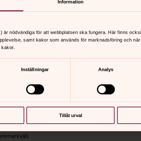
Information
) är nödvändiga för att webbplatsen ska fungera. Här finns ocks
pplevelse, samt kakor som används för marknadsföring och när vi
 kakor.
er
Hitta snabbt
Inställningar
Analys
Sidkarta
 12.00
 Ulrika kyrka
 14.00
vscafé, Lambohov
ngssalen
Tillåt urval
 18.00
ommarkväll,