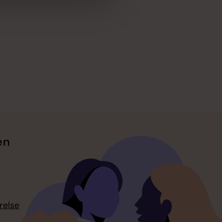
en
relse