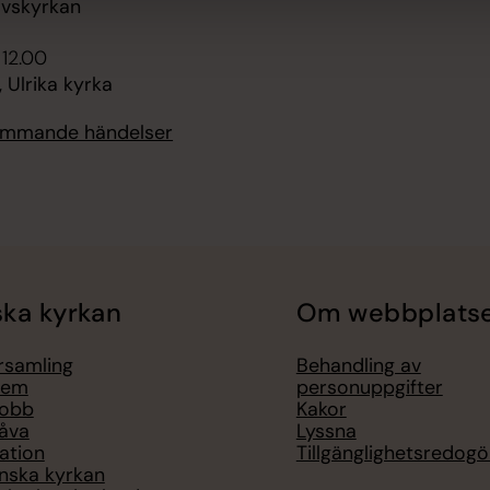
vskyrkan
 12.00
 Ulrika kyrka
kommande händelser
ka kyrkan
Om webbplats
örsamling
Behandling av
lem
personuppgifter
jobb
Kakor
åva
Lyssna
ation
Tillgänglighetsredogö
nska kyrkan