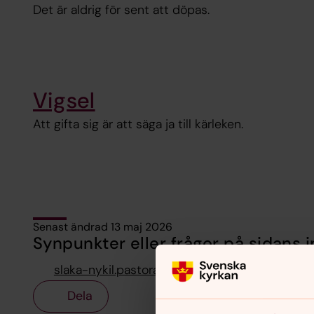
Det är aldrig för sent att döpas.
Vigsel
Att gifta sig är att säga ja till kärleken.
Senast ändrad 13 maj 2026
Synpunkter eller frågor på sidans i
slaka-nykil.pastorat@svenskakyrkan.se
Dela