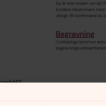
Du är inte ensam om att fu
fundera tillsammans med a
viktigt. Bli konfirmand du 
Begravning
I Linköpings kommun ansva
begravningsverksamheten 
nnehåll?