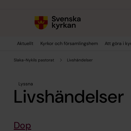
Till innehållet
Till undermeny
Aktuellt
Kyrkor och församlingshem
Att göra i k
Slaka-Nykils pastorat
Livshändelser
Lyssna
Livshändelser
Dop