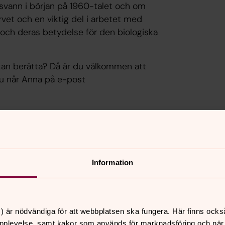
rsvann i början på 1960-talet och om
vet och en viktig del i arbetet med
r och deras betydelse för den biologiska
i kan berätta? Då är du välkommen att
Du når Anna på e-post
Information
Murar på kyrkogården
Stenmurarna på kyrkogårdarna är inte bara en del
av vårt kulturarv. De är också en viktig pusselbit i
) är nödvändiga för att webbplatsen ska fungera. Här finns ocks
vårt arbete för klimatsmarta kyrkogårdar med rik
pplevelse, samt kakor som används för marknadsföring och när vi