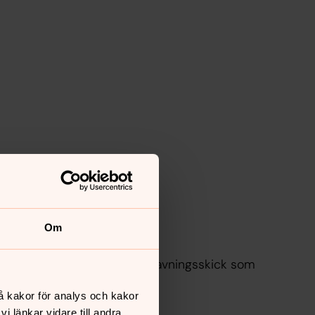
Om
Allmänna linjen
Allmänna linjen var ett begravningsskick som
upphörde 1964.
å kakor för analys och kakor
 länkar vidare till andra