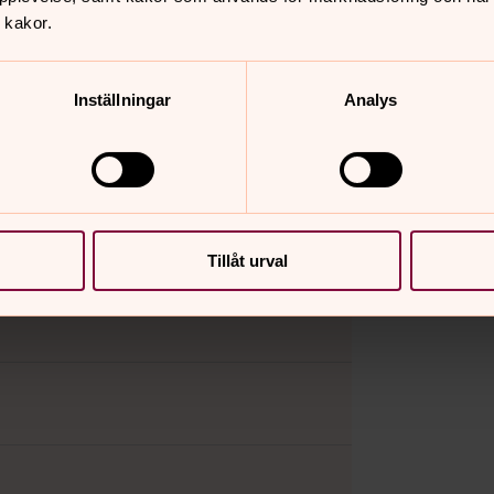
biologisk mångfald.
 kakor.
a kulturgravar
Inställningar
Analys
Tillåt urval