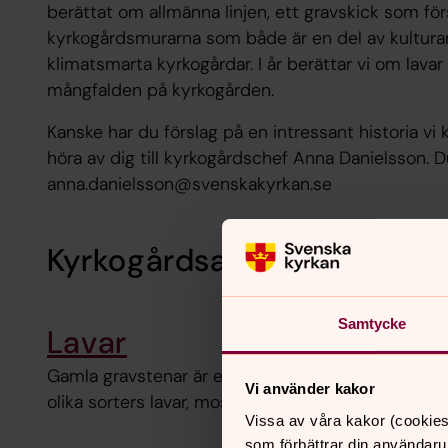
berättat om allmänna linjen, ett gravskick som fö
kyrkogårdsmurarna som både är en del av kulturar
klimatsmarta kyrkogårdar. I år berättar vi om lava
mångfalden på kyrkogården.
Kanske har du förslag på en intressant historia v
höra av dig till kyrkogårdschef Anna Danielsson. 
anna.danielsson@svenskakyrkan.se
Kyrkogårdsarkitektur
Samtycke
Lavar
Gamla gravstenar är en attraktiv växtplats för
Vi använder kakor
olika sorters lavar, mossor och alger.
Vissa av våra kakor (cookies
som förbättrar din användaru