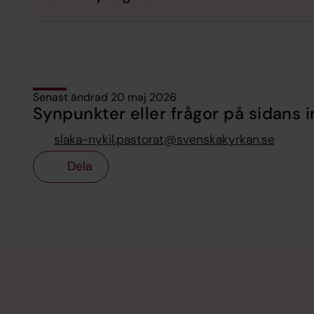
Senast ändrad 20 maj 2026
Synpunkter eller frågor på sidans i
slaka-nykil.pastorat@svenskakyrkan.se
Dela
Tillbaka till toppen
Tillbaka till innehållet