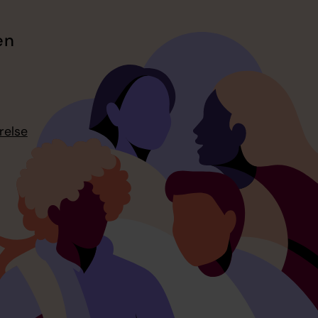
en
relse