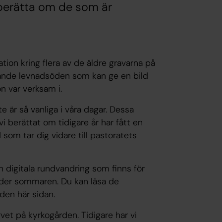
 berätta om de som är
ion kring flera av de äldre gravarna på
ipande levnadsöden som kan ge en bild
n var verksam i.
nte är så vanliga i våra dagar. Dessa
i berättat om tidigare år har fått en
 som tar dig vidare till pastoratets
 digitala rundvandring som finns för
under sommaren. Du kan läsa de
å den här sidan.
rvet på kyrkogården. Tidigare har vi