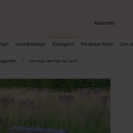
Kalender
yrkan
Livshändelser
Kyrkogård
Förskolan Kilen
Om o
kogården
Vem kan det här ha varit?