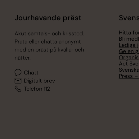
Jourhavande präst
Svens
Hitta f
Akut samtals- och krisstöd.
Bli med
Prata eller chatta anonymt
Lediga 
med en präst på kvällar och
Ge en g
Organis
nätter.
Act Sve
Svenska
Chatt
Press – 
Digitalt brev
Telefon 112