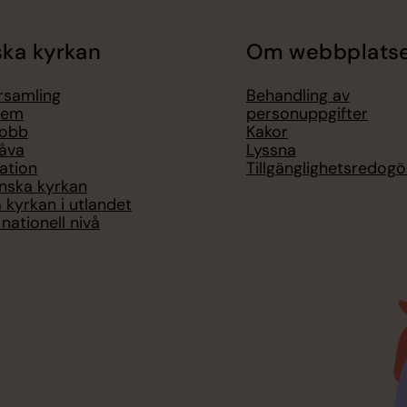
ka kyrkan
Om webbplats
örsamling
Behandling av
lem
personuppgifter
jobb
Kakor
åva
Lyssna
ation
Tillgänglighetsredogö
nska kyrkan
 kyrkan i utlandet
nationell nivå