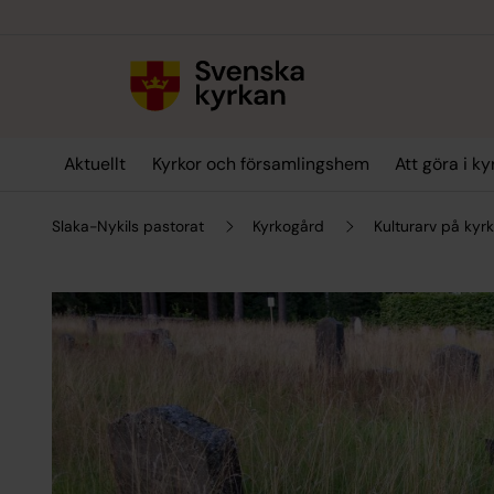
Till innehållet
Till undermeny
Aktuellt
Kyrkor och församlingshem
Att göra i k
Slaka-Nykils pastorat
Kyrkogård
Kulturarv på kyr