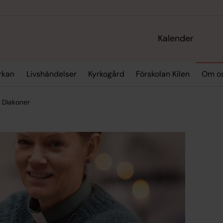
Kalender
yrkan
Livshändelser
Kyrkogård
Förskolan Kilen
Om o
Diakoner