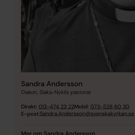
Sandra Andersson
Diakon, Slaka-Nykils pastorat
Direkt:
013-474 23 22
Mobil:
073-528 60 30
Sandra.Andersson@svenskakyrkan.se
E-post:
Mer om Sandra Andersson