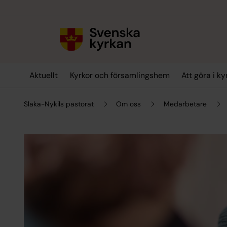
Till innehållet
Till undermeny
Aktuellt
Kyrkor och församlingshem
Att göra i k
Slaka-Nykils pastorat
Om oss
Medarbetare