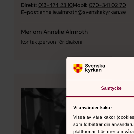
Direkt:
013-474 23 10
Mobil:
070-341 02 70
annelie.almroth@svenskakyrkan.se
E-post:
Mer om Annelie Almroth
Kontaktperson för diakoni
Samtycke
Vi använder kakor
Vissa av våra kakor (cookies
som förbättrar din användaru
plattformar. Läs mer om våra