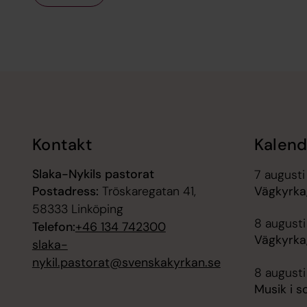
Tillbaka till toppen
Tillbaka till innehållet
Kontakt
Kalend
Slaka-Nykils pastorat
7 augusti
Postadress:
Tröskaregatan 41,
Vägkyrka,
58333 Linköping
8 augusti
Telefon:
+46 134 742300
Vägkyrka,
slaka-
nykil.pastorat@svenskakyrkan.se
8 augusti
Musik i s