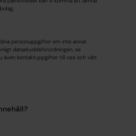
 flera påminnelser kan vi komma att lämna
bolag.
 dina personuppgifter om inte annat
enligt dataskyddsförordningen, se
du även kontaktuppgifter till oss och vårt
nnehåll?