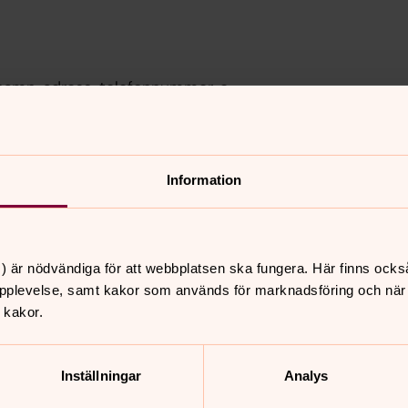
 namn, adress, telefonnummer, e-
ureringsuppgifter.
yrån, men vi kan även få dem från dig
Information
fterna?
) är nödvändiga för att webbplatsen ska fungera. Här finns ocks
adgas av tillämpliga lagar och
pplevelse, samt kakor som används för marknadsföring och när vi
ifter om förrättningen kommer att
 kakor.
erialbok. Dina kontaktuppgifter
Inställningar
Analys