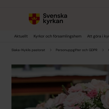
Till innehållet
Till undermeny
Aktuellt
Kyrkor och församlingshem
Att göra i k
Slaka-Nykils pastorat
Personuppgifter och GDPR