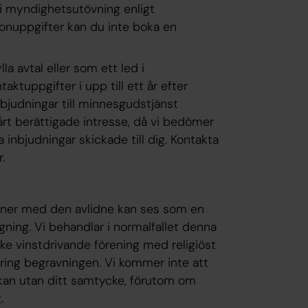
 i myndighetsutövning enligt
onuppgifter kan du inte boka en
a avtal eller som ett led i
ktuppgifter i upp till ett år efter
nbjudningar till minnesgudstjänst
årt berättigade intresse, då vi bedömer
a inbjudningar skickade till dig. Kontakta
.
tner med den avlidne kan ses som en
gning. Vi behandlar i normalfallet denna
cke vinstdrivande förening med religiöst
ing begravningen. Vi kommer inte att
rkan utan ditt samtycke, förutom om
.