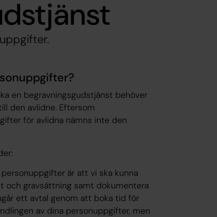
dstjänst
uppgifter.
rsonuppgifter?
boka en begravningsgudstjänst behöver
ll den avlidne. Eftersom
ifter för avlidna nämns inte den
der:
personuppgifter är att vi ska kunna
nst och gravsättning samt dokumentera
ngår ett avtal genom att boka tid för
handlingen av dina personuppgifter, men