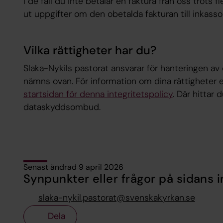
I de fall du inte betalar en faktura från oss trots
ut uppgifter om den obetalda fakturan till inkasso
Vilka rättigheter har du?
Slaka-Nykils pastorat ansvarar för hanteringen av
nämns ovan. För information om dina rättigheter 
startsidan för denna integritetspolicy
. Där hittar 
dataskyddsombud.
Senast ändrad 9 april 2026
Synpunkter eller frågor på sidans i
slaka-nykil.pastorat@svenskakyrkan.se
Dela