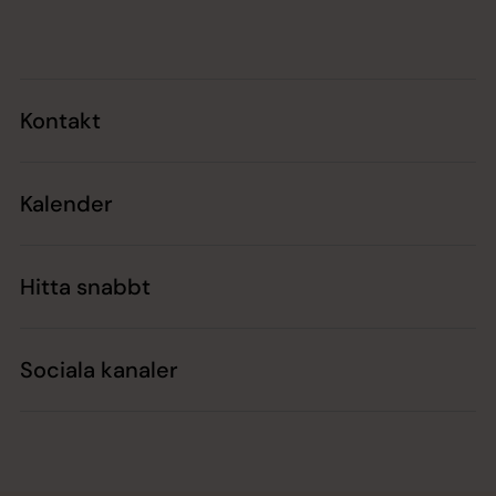
Tillbaka till toppen
Tillbaka till innehållet
Kontakt
Kalender
Hitta snabbt
Sociala kanaler