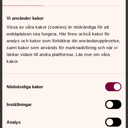
Vi kan komma att diarieföra handlingar som inkommer
till eller upprättas hos oss. Dina personuppgifter kan
Vi använder kakor
därmed även komma att lämnas ut i enlighet med den
inomkyrkliga offentlighetsprincipen, vilket framgår av 11 §
Vissa av våra kakor (cookies) är nödvändiga för att
lagen om Svenska kyrkan.
webbplatsen ska fungera. Här finns också kakor för
analys och kakor som förbättrar din användarupplevelse,
I de fall vi tar betalt för bokningen, och du inte betalar en
samt kakor som används för marknadsföring och när vi
faktura från oss trots flera påminnelser, kan vi komma
länkar vidare till andra plattformar. Läs mer om våra
att lämna ut uppgifter om den obetalda fakturan till
kakor.
inkassobolag.
Hur länge behandlar vi personuppgifterna?
Samtyckesval
Nödvändiga kakor
Dina uppgifter sparas under den tid som krävs för att vi
ska kunna uppfylla avtalet gentemot dig.
Fakturaunderlag sparas av oss i upp till åtta år med
Inställningar
anledning av bokföringslagen.
Analys
Vilka rättigheter har du?