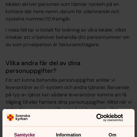
lokalen skriver personen som hämtar nyckeln på en
kvittens där hens namn, datum för utlämnande och
nyckelns nummer/ID framgår.
I vissa fall tar vi betalt för bokning av våra lokaler, vilket
innebär att vi behöver behandla ditt personnummer om
du som privatperson är fakturamottagare.
Vilka andra får del av dina
personuppgifter?
För att kunna behandla personuppgifter anlitar vi
leverantörer av IT-system och andra tjänster. Beroende
på typ av tjänst kan sådana leverantörer komma att få
tillgång till eller hantera dina personuppgifter. Alltid när vi
delar dina personuppgifter med en leverantör eller
annan som behandlar uppgifterna för vår räkning ingår
vi avtal som ställer krav på att hanteringen följer
tillämpliga lagar och våra instruktioner.
Samtycke
Information
Om