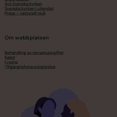
Act Svenska kyrkan
Svenska kyrkan i utlandet
Press – nationell nivå
Om webbplatsen
Behandling av personuppgifter
Kakor
Lyssna
Tillgänglighetsredogörelse