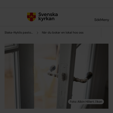
Till innehållet
Till undermeny
Sök
Meny
Slaka-Nykils pastorat
När du bokar en lokal hos oss