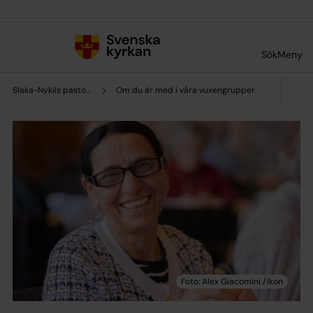
Till innehållet
Till undermeny
Sök
Meny
Slaka-Nykils pastorat
Om du är med i våra vuxengrupper