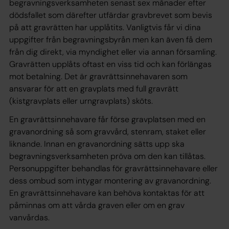
begravningsverksamheten senast sex månader efter
dödsfallet som därefter utfärdar gravbrevet som bevis
på att gravrätten har upplåtits. Vanligtvis får vi dina
uppgifter från begravningsbyrån men kan även få dem
från dig direkt, via myndighet eller via annan församling.
Gravrätten upplåts oftast en viss tid och kan förlängas
mot betalning. Det är gravrättsinnehavaren som
ansvarar för att en gravplats med full gravrätt
(kistgravplats eller urngravplats) sköts.
En gravrättsinnehavare får förse gravplatsen med en
gravanordning så som gravvård, stenram, staket eller
liknande. Innan en gravanordning sätts upp ska
begravningsverksamheten pröva om den kan tillåtas.
Personuppgifter behandlas för gravrättsinnehavare eller
dess ombud som intygar montering av gravanordning.
En gravrättsinnehavare kan behöva kontaktas för att
påminnas om att vårda graven eller om en grav
vanvårdas.