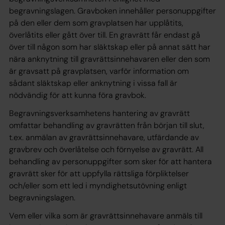
begravningslagen. Gravboken innehåller personuppgifter
på den eller dem som gravplatsen har upplåtits,
överlåtits eller gått över till. En gravrätt får endast gå
över till någon som har släktskap eller på annat sätt har
nära anknytning till gravrättsinnehavaren eller den som
är gravsatt på gravplatsen, varför information om
sådant släktskap eller anknytning i vissa fall är
nödvändig för att kunna föra gravbok.
Begravningsverksamhetens hantering av gravrätt
omfattar behandling av gravrätten från början till slut,
t.ex. anmälan av gravrättsinnehavare, utfärdande av
gravbrev och överlåtelse och förnyelse av gravrätt. All
behandling av personuppgifter som sker för att hantera
gravrätt sker för att uppfylla rättsliga förpliktelser
och/eller som ett led i myndighetsutövning enligt
begravningslagen.
Vem eller vilka som är gravrättsinnehavare anmäls till