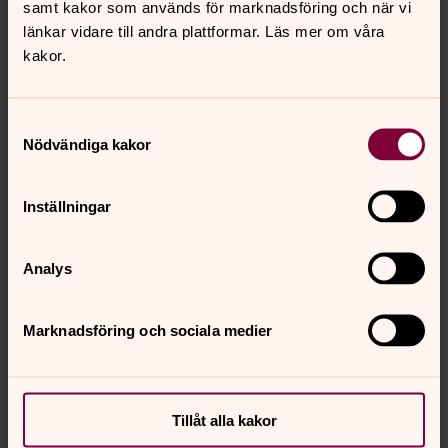
samt kakor som används för marknadsföring och när vi
Uppgifter om förordnad behandlas tills
länkar vidare till andra plattformar. Läs mer om våra
gravrättsinnehavaren tar tillbaka förordnandet eller
kakor.
avlider.
Samtyckesval
Gravskötsel
Nödvändiga kakor
Hur och varför behandlar vi dina
Inställningar
personuppgifter?
Tjänster i form av gravskötsel, inklusive fakturering, sker
Analys
inom ramen för ett avtal mellan
gravrättsinnehavaren/annan intressent och
begravningsverksamheten eller dödsboet och
Marknadsföring och sociala medier
begravningsverksamheten. Detta utgör inte en del av
begravningsverksamheten och utgör därmed inte heller
myndighetsutövning.
Tillåt alla kakor
När vi skickar ut erbjudande om gravskötsel gör vi det