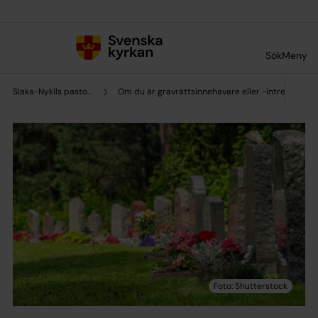
Till innehållet
Till undermeny
Sök
Meny
Slaka-Nykils pastorat
Om du är gravrättsinnehavare eller -intressent el