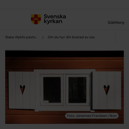
Till innehållet
Till undermeny
Sök
Meny
Slaka-Nykils pastorat
Om du hyr din bostad av oss