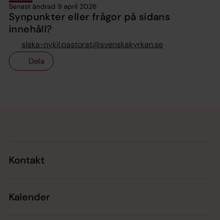
Senast ändrad 9 april 2026
Synpunkter eller frågor på sidans
innehåll?
slaka-nykil.pastorat@svenskakyrkan.se
Dela
Tillbaka till toppen
Tillbaka till innehållet
Kontakt
Kalender