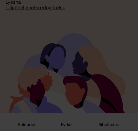
Lyssna
Tillgänglighetsredogörelse
Kalender
Kyrkor
Bibeltexter