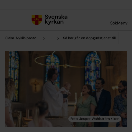
Till innehållet
Till undermeny
Sök
Meny
Slaka-Nykils pastorat
...
Så här går en dopgudstjänst till