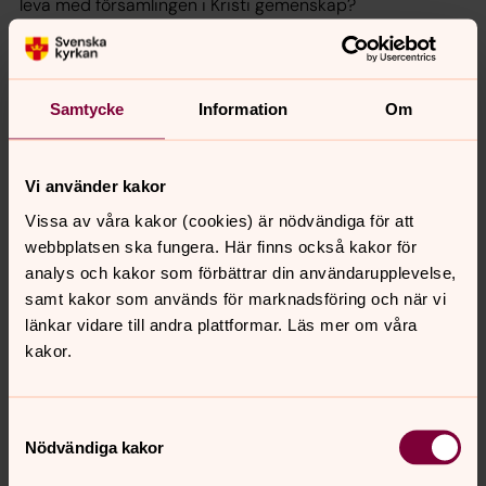
leva med församlingen i Kristi gemenskap?
Den som ska döpas, eller föräldrarna, svarar ja.
VATTNET I DOPFUNTEN
Prästen eller någon annan – kanske ett syskon – häller
Samtycke
Information
Om
vatten i dopfunten.
Den som ska döpas får vatten öst tre gånger över sitt
Vi använder kakor
huvud. Vi döps nämligen i den treenige Gudens namn:
Vissa av våra kakor (cookies) är nödvändiga för att
Fader, Son och Helig Ande.
webbplatsen ska fungera. Här finns också kakor för
AVSLUTNING: BÖN OCH VÄLSIGNELSE
analys och kakor som förbättrar din användarupplevelse,
Efter en bön om att den Heliga Anden alltid ska vara
samt kakor som används för marknadsföring och när vi
med och inspirera och leda den döpta människan sänds
länkar vidare till andra plattformar. Läs mer om våra
alla ut i vardagen igen. Det sker efter att prästen har läst
kakor.
en 4 000 år gammal välsignelse där Gud ger sitt löfte
om att alltid vara med oss.
Samtyckesval
Nödvändiga kakor