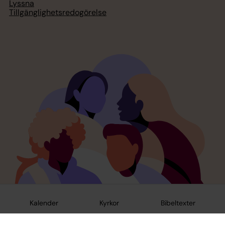
Lyssna
Tillgänglighetsredogörelse
Kalender
Kyrkor
Bibeltexter