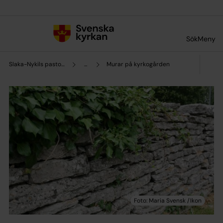
Till innehållet
Till undermeny
Sök
Meny
Slaka-Nykils pastorat
...
Murar på kyrkogården