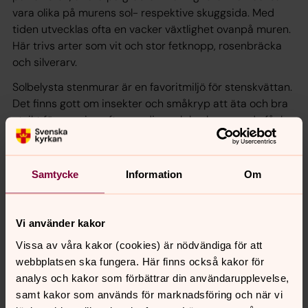
vara olika på murens sol- respektive skuggsida. Med
tiden utvecklas ofta en vacker växtlighet ovanpå muren.
Här trivs arter som vit och stor fetknopp, rosenbräcka
och silverarv.
Solbelysta stenmurar är en favoritmiljö för stenskvättan.
Det finns gott om insekter och småkryp att äta och bra
utsikt för spaning efter rovdjur och konkurrerande fåglar.
Stenskvättan bygger också gärna bo i stenmurar, precis
som sädesärlan.
Samtycke
Information
Om
Senast ändrad 24 juni 2026
Vi använder kakor
Synpunkter eller frågor på sidans
Vissa av våra kakor (cookies) är nödvändiga för att
innehåll?
webbplatsen ska fungera. Här finns också kakor för
slaka-nykil.pastorat@svenskakyrkan.se
analys och kakor som förbättrar din användarupplevelse,
samt kakor som används för marknadsföring och när vi
Dela