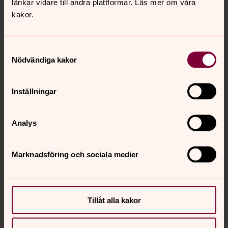
länkar vidare till andra plattformar. Läs mer om våra
kakor.
Tillbaka till toppen
Tillbaka till innehållet
Samtyckesval
Nödvändiga kakor
Inställningar
Kontakt
Analys
Kalender
Marknadsföring och sociala medier
Hitta snabbt
Tillåt alla kakor
Sociala kanaler