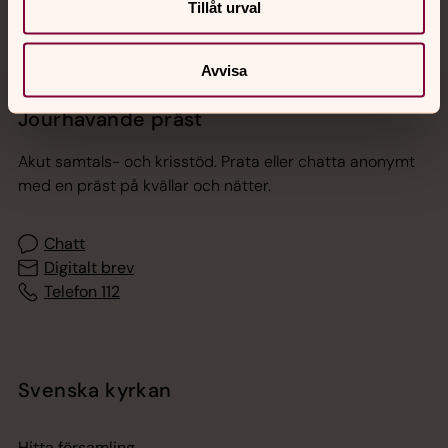
Tillåt urval
Avvisa
Jourhavande präst
Akut samtals- och krisstöd. Prata eller chatta anonymt
med en präst på kvällar och nätter.
Chatt
Digitalt brev
Telefon 112
Svenska kyrkan
Hitta församling