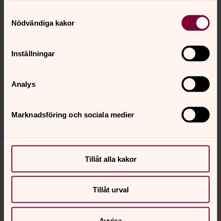
Nådens gåvor
Samtyckesval
Liturgisk färg
Nödvändiga kakor
Grön
Altardekoration
Inställningar
På altaret står två ljus samt blommor i blandade färger
Analys
Gammaltestamentlig
Marknadsföring och sociala medier
Epistel
Evangelium
Tillåt alla kakor
Psaltarpsalm
Tillåt urval
Avvisa