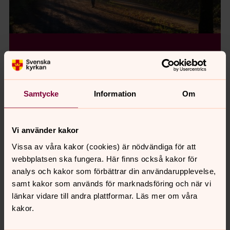
Nyfiken på Gud?
Läs om kristen tro
Samtycke
Information
Om
Kommande bibeltexter
Vi använder kakor
Tionde söndagen efter trefaldighet
Vissa av våra kakor (cookies) är nödvändiga för att
webbplatsen ska fungera. Här finns också kakor för
2026-08-09
analys och kakor som förbättrar din användarupplevelse,
Tionde söndagen efter trefaldighet är en av söndagarna
samt kakor som används för marknadsföring och när vi
i "kyrkans vardagstid".
länkar vidare till andra plattformar. Läs mer om våra
kakor.
Tema