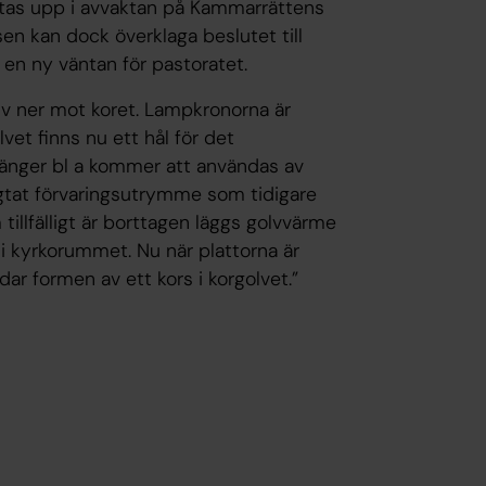
jutas upp i avvaktan på Kammarrättens
en kan dock överklaga beslutet till
 en ny väntan för pastoratet.
alv ner mot koret. Lampkronorna är
vet finns nu ett hål för det
änger bl a kommer att användas av
ngtat förvaringsutrymme som tidigare
illfälligt är borttagen läggs golvvärme
i kyrkorummet. Nu när plattorna är
dar formen av ett kors i korgolvet.”