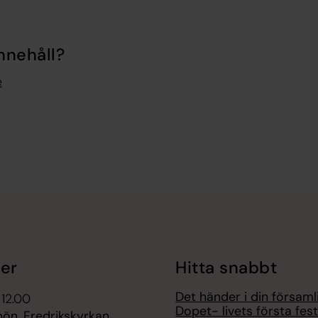
nnehåll?
e
er
Hitta snabbt
Det händer i din församl
 12.00
Dopet- livets första fes
ön, Fredrikskyrkan