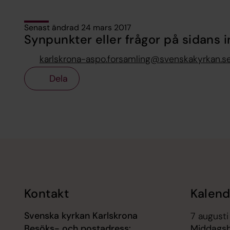
Senast ändrad 24 mars 2017
Synpunkter eller frågor på sidans i
karlskrona-aspo.forsamling@svenskakyrkan.s
Dela
Tillbaka till toppen
Tillbaka till innehållet
Kontakt
Kalend
Svenska kyrkan Karlskrona
7 augusti
Besöks- och postadress:
Middagsb