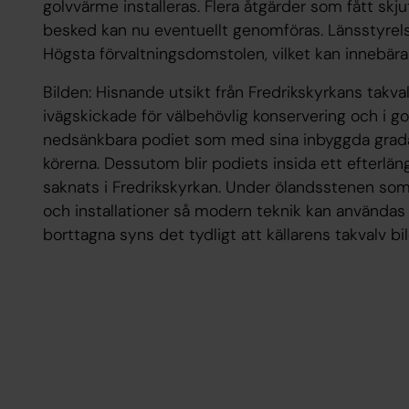
golvvärme installeras. Flera åtgärder som fått sk
besked kan nu eventuellt genomföras. Länsstyrels
Högsta förvaltningsdomstolen, vilket kan innebära
Bilden: Hisnande utsikt från Fredrikskyrkans takv
ivägskickade för välbehövlig konservering och i gol
nedsänkbara podiet som med sina inbyggda grad
körerna. Dessutom blir podiets insida ett efterlä
saknats i Fredrikskyrkan. Under ölandsstenen som t
och installationer så modern teknik kan användas 
borttagna syns det tydligt att källarens takvalv bil