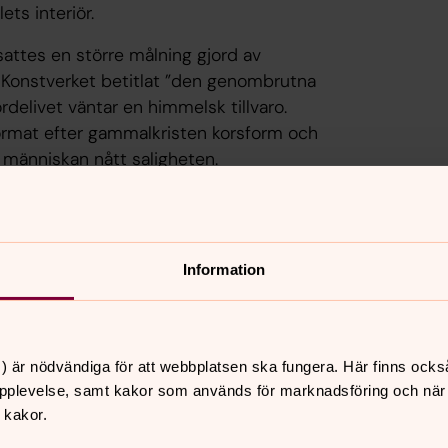
ets interiör.
ttes en större målning gjord av
. Konstverket betitlat ”den genombrutna
delivet väntar en himmelsk tillvaro.
ormat efter gammalkristen korsform och
 människan nått saligheten.
Information
) är nödvändiga för att webbplatsen ska fungera. Här finns ocks
pplevelse, samt kakor som används för marknadsföring och när vi
 kakor.