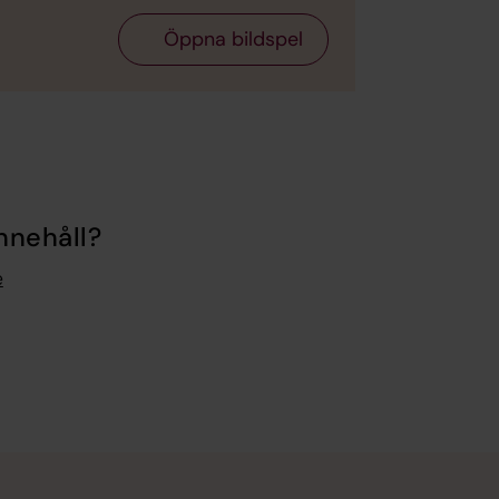
Öppna bildspel
nnehåll?
e