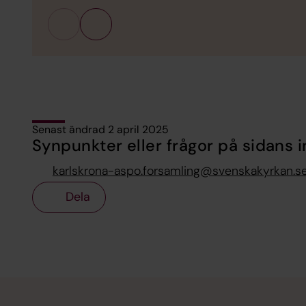
Senast ändrad 2 april 2025
Synpunkter eller frågor på sidans i
karlskrona-aspo.forsamling@svenskakyrkan.s
Dela
Tillbaka till toppen
Tillbaka till innehållet