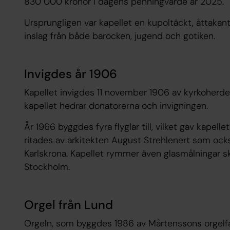
830 000 kronor i dagens penningvärde år 2025.
Ursprungligen var kapellet en kupoltäckt, åttaka
inslag från både barocken, jugend och gotiken.
Invigdes år 1906
Kapellet invigdes 11 november 1906 av kyrkoherde
kapellet hedrar donatorerna och invigningen.
År 1966 byggdes fyra flyglar till, vilket gav kapel
ritades av arkitekten August Strehlenert som också
Karlskrona. Kapellet rymmer även glasmålningar 
Stockholm.
Orgel från Lund
Orgeln, som byggdes 1986 av Mårtenssons orgelfabr