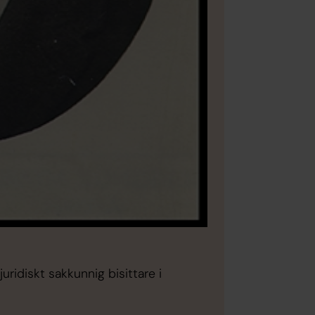
Bild 2 av 10
Foto: K
Wämö klockstapel
uridiskt sakkunnig bisittare i