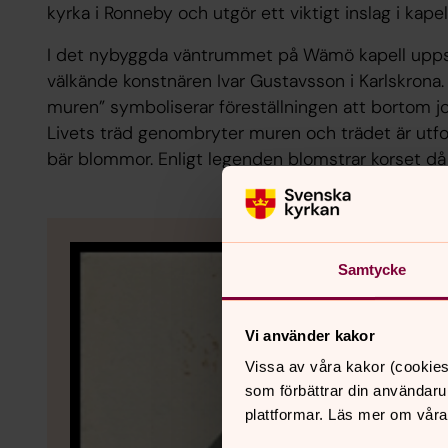
kyrka i Ronneby och utgör ett viktigt inslag i kapell
I det nybyggda väntrummet på Wämö kapell uppsa
välkände konstnären Ivar Gustavsson i Karlskrona
muren” symboliserar föreställningen att bortom jor
Livets träd genombryter muren och trädet är utf
bär blommor. Enligt legenden blomstrar korset då
Samtycke
Vi använder kakor
Vissa av våra kakor (cookies
som förbättrar din användaru
plattformar. Läs mer om våra