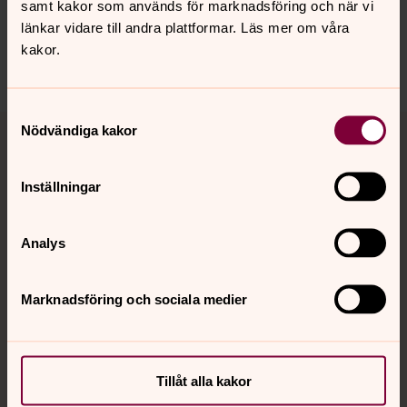
samt kakor som används för marknadsföring och när vi
länkar vidare till andra plattformar. Läs mer om våra
Dela
kakor.
Samtyckesval
Tillbaka till toppen
Tillbaka till innehållet
Nödvändiga kakor
Inställningar
Kontakt
Analys
Kalender
Marknadsföring och sociala medier
Hitta snabbt
Tillåt alla kakor