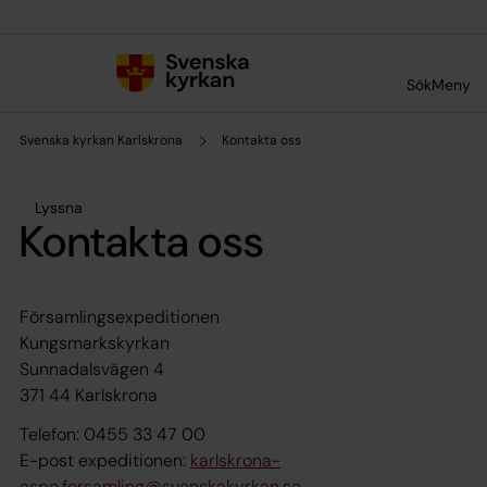
Till innehållet
Till undermeny
Sök
Meny
Svenska kyrkan Karlskrona
Kontakta oss
Lyssna
Kontakta oss
Församlingsexpeditionen
Kungsmarkskyrkan
Sunnadalsvägen 4
371 44 Karlskrona
Telefon: 0455 33 47 00
E-post expeditionen:
karlskrona-
aspo.forsamling@svenskakyrkan.se