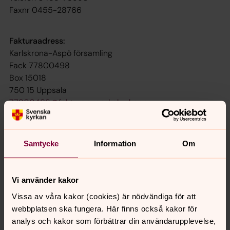
Faxnr 0455-28766
Fakturaadress:
Karlskrona-Aspö församling
Fack 77800498
Box 15018
750 15 Uppsala
77800498@faktura.svenskakyrkan.se
Samtycke
Information
Om
Vi använder kakor
Senast ändrad 5 januari 2026
Vissa av våra kakor (cookies) är nödvändiga för att
Synpunkter eller frågor på sidans
webbplatsen ska fungera. Här finns också kakor för
innehåll?
analys och kakor som förbättrar din användarupplevelse,
karlskrona-aspo.forsamling@svenskakyrkan.se