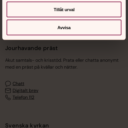
Sociala kanaler
Tillåt urval
Avvisa
Jourhavande präst
Akut samtals- och krisstöd. Prata eller chatta anonymt
med en präst på kvällar och nätter.
Chatt
Digitalt brev
Telefon 112
Svenska kyrkan