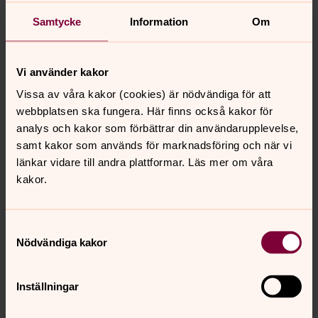
Samtycke
Information
Om
Vi använder kakor
Kontakta oss
Vissa av våra kakor (cookies) är nödvändiga för att
webbplatsen ska fungera. Här finns också kakor för
Församlingsexpeditionen
analys och kakor som förbättrar din användarupplevelse,
Kungsmarkskyrkan
samt kakor som används för marknadsföring och när vi
Sunnadalsvägen 4
länkar vidare till andra plattformar. Läs mer om våra
371 44 Karlskrona
kakor.
Telefon: 0455-33 47 00
E-post expeditionen:
karlskrona-
Samtyckesval
aspo.forsamling@svenskakyrkan.se
Nödvändiga kakor
Telefon och besökstider:
måndag-tisdag 10.00-12.00
Inställningar
onsdag 13.00-15.00
torsdag-fredag 10.00-12.00