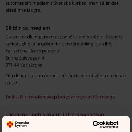
automatiskt medlem i Svenska kyrkan, men så är det
alltså inte längre.
Så blir du medlem
Du blir medlem genom att ansöka om inträde i Svenska
kyrkan, skicka ansökan till den församling du tillhör.
Karlskrona-Aspö pastorat
Sunnadalsvägen 4
371 44 Karlskrona
Om du inte redan är medlem är du varmt välkommen att
bli det.
Tack - Ditt medlemskap betyder mycket för många
Ladda ner och skriv ut inträdesansökan
.