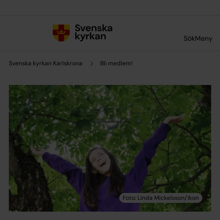
Till innehållet
Till undermeny
Sök
Meny
Svenska kyrkan Karlskrona
Bli medlem!