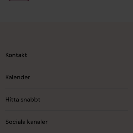
Tillbaka till toppen
Tillbaka till innehållet
Kontakt
Kalender
Hitta snabbt
Sociala kanaler