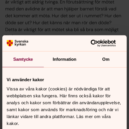
är viktigt att aldrig tvinga. En förutsättning för mötet
med den avlidne är att man hjälper barnet förstå vad
det kommer att möta. Hur det ser ut i rummet? Hur den
döde ser ut? Hur det känns när man rör den döde?
Detta är viktigt för att mötet ska bli så bra som möjligt
för barnet.
Samtycke
Information
Om
Senast ändrad 20 maj 2016
Synpunkter eller frågor på sidans
innehåll?
Vi använder kakor
karlskrona-aspo.forsamling@svenskakyrkan.se
Vissa av våra kakor (cookies) är nödvändiga för att
webbplatsen ska fungera. Här finns också kakor för
Dela
analys och kakor som förbättrar din användarupplevelse,
samt kakor som används för marknadsföring och när vi
länkar vidare till andra plattformar. Läs mer om våra
kakor.
Tillbaka till toppen
Tillbaka till innehållet