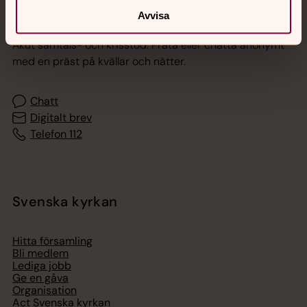
Jourhavande präst
Avvisa
Akut samtals- och krisstöd. Prata eller chatta anonymt
med en präst på kvällar och nätter.
Chatt
Digitalt brev
Telefon 112
Svenska kyrkan
Hitta församling
Bli medlem
Lediga jobb
Ge en gåva
Organisation
Act Svenska kyrkan