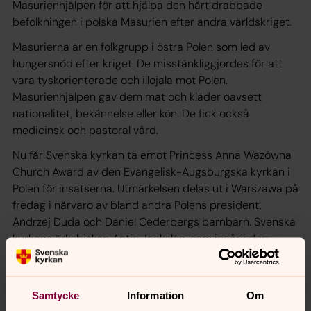
Masurienhjälpen för att hjälpa den hårt drabbade
befolkningen i polska Masurien efter andra världskriget.
Masurierna är en folkgrupp i östra Polen som led av
hungersnöd efter kriget. De misstänkliggjordes för att
vara tyskorienterade och illojala mot Polen.
Masurienhjälpen gav dem mat och kläder oavsett
nationalitet, bekännelse eller kön. De fick också
medicinsk och pastoral vård.
Nu får Svenska kyrkan ta emot
Princess Anna Wazówna
Church Award
av den Evangelisk-Augsburgska kyrkan i
Polen för insatserna. Utmärkelsen delas ut i Warszawa på
fredag i närvaro av bland andra Polens president,
Andrzej Duda och Daniel Cederbergs barnbarn. Svenska
kyrkans ärkebiskop Antje Jackelén, som ingår i den
polska kyrkans hederskommitté för
reformationsfirandet, och Uppsalabiskopen Ragnar
Persenius tar emot utmärkelsen och medverkar i den
Samtycke
Information
Om
Evangelisk-Augsburgska kyrkans reformationsfirande