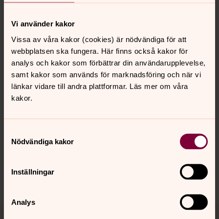
under tre dagar.
Vi använder kakor
Princess Anna Wazówna Church Award
är ett nyinrättat
pris av den lutherska kyrkan i Polen och delas alltså ut
Vissa av våra kakor (cookies) är nödvändiga för att
för första gången. Det är uppkallat efter prinsessan Anna
webbplatsen ska fungera. Här finns också kakor för
Wazówna (Anna Vasa) som var en välutbildad
analys och kakor som förbättrar din användarupplevelse,
protestant, och en person som trots sitt eget lidande
samt kakor som används för marknadsföring och när vi
hjälpte många andra.
länkar vidare till andra plattformar. Läs mer om våra
kakor.
Synpunkter eller frågor på sidans
Samtyckesval
Nödvändiga kakor
innehåll?
sanktstaffans.forsamling@svenskakyrkan.se
Inställningar
Dela
Analys
Tillbaka till toppen
Tillbaka till innehållet