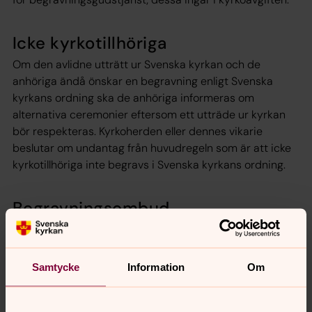
Icke kyrkotillhöriga
Om den avlidne utträtt ur Svenska kyrkan och de
anhöriga ändå önskar en begravning enligt Svenska
kyrkans ordning ska de anhöriga informeras om
alternativa ceremonier eftersom ett utträde ur kyrkan
bör respekteras. Kyrkoherden eller dennes vikarie
beslutar om undantag från huvudregeln som är att icke
kyrkotillhöriga inte begravs i Svenska kyrkans ordning.
Begravningsombud
egravningsombud som granskar
Länsstyrelsen utser b
begravningsverksamheten. De undersöker bland annat
hur begravningar fungerar för dem som inte tillhör
Samtycke
Information
Om
Svenska kyrkan och att
begravningsverksamheten
använder pengarna från begravningsavgiften på rätt