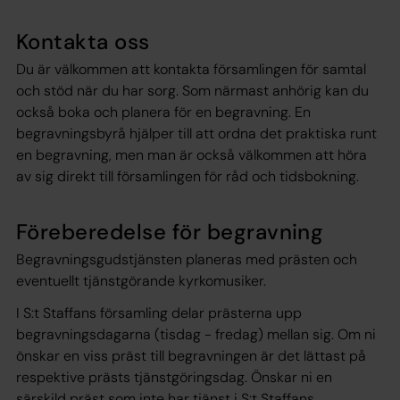
Kontakta oss
Du är välkommen att kontakta församlingen för samtal
och stöd när du har sorg. Som närmast anhörig kan du
också boka och planera för en begravning. En
begravningsbyrå hjälper till att ordna det praktiska runt
en begravning, men man är också välkommen att höra
av sig direkt till församlingen för råd och tidsbokning.
Föreberedelse för begravning
Begravningsgudstjänsten planeras med prästen och
eventuellt tjänstgörande kyrkomusiker.
I S:t Staffans församling delar prästerna upp
begravningsdagarna (tisdag - fredag) mellan sig. Om ni
önskar en viss präst till begravningen är det lättast på
respektive prästs tjänstgöringsdag. Önskar ni en
särskild präst som inte har tjänst i S:t Staffans