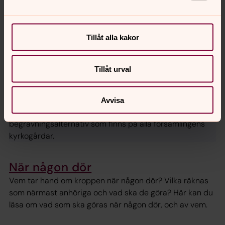
Tillåt alla kakor
Tillåt urval
Foto: Tina Linde
Bårtäcket, vävt av Anna-Lisa Menander.
Kyrkogårdarna
Avvisa
Beskrivning över de gravskick och olika
begravningsalternativ som finns på alla församlingens
kyrkogårdar.
När någon dör
Vem tar hand om kroppen när någon dör? Vilka räknas
som närmast anhöriga och vad ska de göra? Här kan du
läsa om vad som ska göras när någon dör, och av vem.