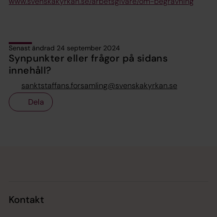
www.svenskakyrkan.se/arbetsgivare/om-begravning
Senast ändrad 24 september 2024
Synpunkter eller frågor på sidans
innehåll?
sanktstaffans.forsamling@svenskakyrkan.se
Dela
Tillbaka till toppen
Tillbaka till innehållet
Kontakt