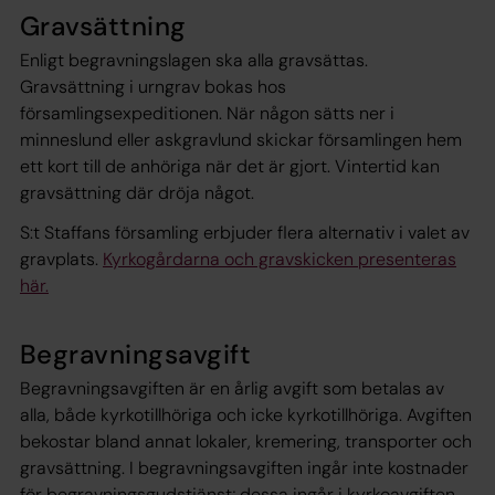
Gravsättning
Enligt begravningslagen ska alla gravsättas.
Gravsättning i urngrav bokas hos
församlingsexpeditionen. När någon sätts ner i
minneslund eller askgravlund skickar församlingen hem
ett kort till de anhöriga när det är gjort. Vintertid kan
gravsättning där dröja något.
S:t Staffans församling erbjuder flera alternativ i valet av
gravplats.
Kyrkogårdarna och gravskicken presenteras
här.
Begravningsavgift
Begravningsavgiften är en årlig avgift som betalas av
alla, både kyrkotillhöriga och icke kyrkotillhöriga. Avgiften
bekostar bland annat lokaler, kremering, transporter och
gravsättning. I begravningsavgiften ingår inte kostnader
för begravningsgudstjänst; dessa ingår i kyrkoavgiften.