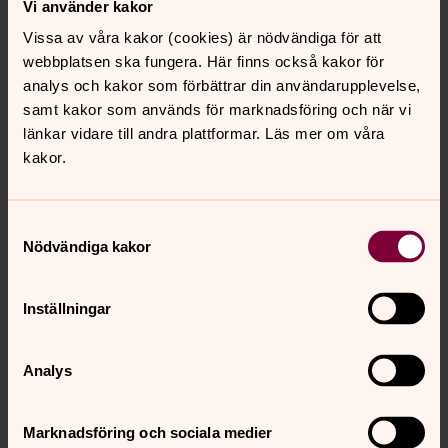
sätt. Begravningsombud för S:t Staffans församling
Vi använder kakor
är
Bengt Nilsson,
telefon 070-35 32 362, e-post
Vissa av våra kakor (cookies) är nödvändiga för att
bengtga.nilsson@telia.com
.
webbplatsen ska fungera. Här finns också kakor för
analys och kakor som förbättrar din användarupplevelse,
samt kakor som används för marknadsföring och när vi
länkar vidare till andra plattformar. Läs mer om våra
kakor.
Samtyckesval
Nödvändiga kakor
Inställningar
Analys
Marknadsföring och sociala medier