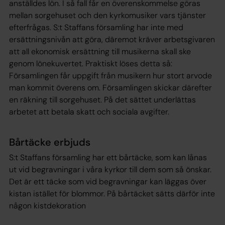
anställdes lön. I så fall får en överenskommelse göras
mellan sorgehuset och den kyrkomusiker vars tjänster
efterfrågas. S:t Staffans församling har inte med
ersättningsnivån att göra, däremot kräver arbetsgivaren
att all ekonomisk ersättning till musikerna skall ske
genom lönekuvertet. Praktiskt löses detta så:
Församlingen får uppgift från musikern hur stort arvode
man kommit överens om. Församlingen skickar därefter
en räkning till sorgehuset. På det sättet underlättas
arbetet att betala skatt och sociala avgifter.
Bårtäcke erbjuds
S:t Staffans församling har ett bårtäcke, som kan lånas
ut vid begravningar i våra kyrkor till dem som så önskar.
Det är ett täcke som vid begravningar kan läggas över
kistan istället för blommor. På bårtäcket sätts därför inte
någon kistdekoration