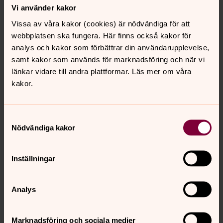
Vi använder kakor
Vissa av våra kakor (cookies) är nödvändiga för att
webbplatsen ska fungera. Här finns också kakor för
analys och kakor som förbättrar din användarupplevelse,
samt kakor som används för marknadsföring och när vi
länkar vidare till andra plattformar. Läs mer om våra
kakor.
Samtyckesval
Nödvändiga kakor
Inställningar
Katarina Trobäck
Analys
Rektor för förskolan, S:t Staffans församling
Marknadsföring och sociala medier
Mobil:
0704-21 25 04