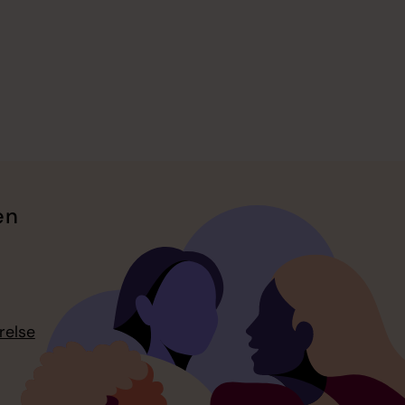
en
relse