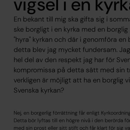
vigsel i en kyr
En bekant till mig ska gifta sig i somm
ske borgligt i en kyrka med en borglig 
"hyra" kyrkan och där i genomföra en bo
detta blev jag mycket fundersam. Jag
hel del av den respekt jag har för Sven
kompromissa på detta sätt med sin tr
verkligen är möjligt att ha en borglig v
Svenska kyrkan?
Nej, en borgerlig förrättning får enligt Kyrkoordning
Detta bör lyftas till en högre nivå i den berörda f
med sin prost eller sitt stift och får klart för sig v