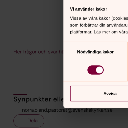
Vi använder kakor
Vissa av våra kakor (cookies
som förbättrar din användaru
plattformar. Läs mer om våra
Samtyckesval
Fler frågor och svar här
Nödvändiga kakor
Avvisa
Synpunkter eller frågor på sidans i
norra.oland.pastorat@svenskakyrkan.se
Dela