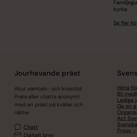
Familjegu
kyrka
Se fler 
Jourhavande präst
Svens
Hitta f
Akut samtals- och krisstöd.
Bli med
Prata eller chatta anonymt
Lediga 
med en präst på kvällar och
Ge en g
Organis
nätter.
Act Sve
Svenska
Chatt
Press – 
Digitalt brev