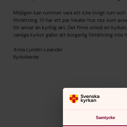
Möjligen kan rummet vara ett icke invigt rum och d
förrättning. Vi har ett par lokaler hos oss som a
för annat än kyrklig akt. Det finns också en kyrkor
vanliga kyrkor gäller att borgerlig förrättning int
Anna Lundin-Leander
Kyrkoherde
Samtycke