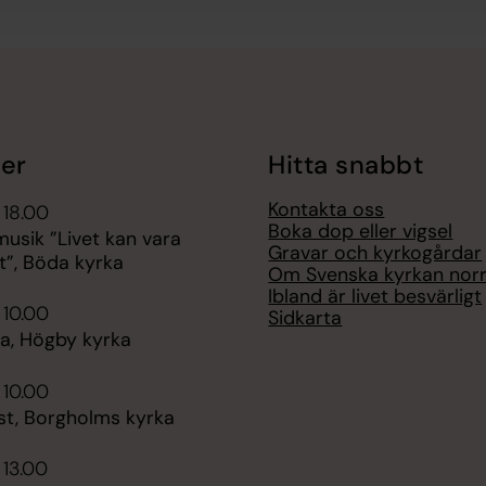
er
Hitta snabbt
Kontakta oss
 18.00
Boka dop eller vigsel
sik ”Livet kan vara
Gravar och kyrkogårdar
t”, Böda kyrka
Om Svenska kyrkan nor
Ibland är livet besvärligt
 10.00
Sidkarta
, Högby kyrka
 10.00
st, Borgholms kyrka
 13.00