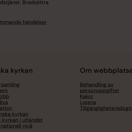
dstjänst, Bredsättra
kommande händelser
ka kyrkan
Om webbplats
örsamling
Behandling av
lem
personuppgifter
jobb
Kakor
åva
Lyssna
ation
Tillgänglighetsredogö
nska kyrkan
 kyrkan i utlandet
nationell nivå