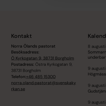
Tillbaka till toppen
Tillbaka till innehållet
Kontakt
Kalend
Norra Ölands pastorat
8 augusti
Besöksadress:
Sommarmu
underbar
Ö Kyrkogatan 9, 38731 Borgholm
Postadress:
Östra Kyrkogatan 9,
9 augusti
38731 Borgholm
Högmässa
Telefon:
+46 485 15300
norra.oland.pastorat@svenskaky
9 augusti
rkan.se
Gudstjän
9 augusti