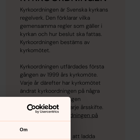
Kyrkoordningen är Svenska kyrkans
regelverk. Den förklarar vilka
gemensamma regler som gäller i
kyrkan och hur beslut ska fattas.
Kyrkoordningen bestäms av
kyrkomötet.
Kyrkoordningen utfärdades första
gången av 1999 års kyrkomöte.
Varje år därefter har kyrkomötet
ändrat kyrkoordningen på några
punkter. Kyrkoordningen
uppdateras därför varje årsskifte.
Läs mer om kyrkoordningen på
svenskakyrkan.se
Om
Här har du möjlighet att ladda