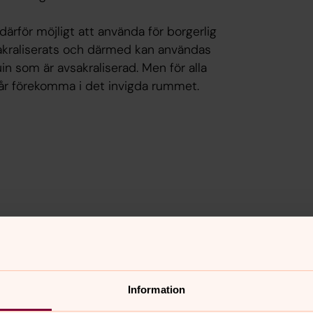
ärför möjligt att använda för borgerlig
vsakraliserats och därmed kan användas
uin som är avsakraliserad. Men för alla
e får förekomma i det invigda rummet.
Information