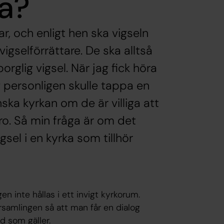
ka?
ar, och enligt hen ska vigseln
vigselförrättare. De ska alltså
rglig vigsel. När jag fick höra
 personligen skulle tappa en
ska kyrkan om de är villiga att
o. Så min fråga är om det
igsel i en kyrka som tillhör
en inte hållas i ett invigt kyrkorum.
örsamlingen så att man får en dialog
ad som gäller.