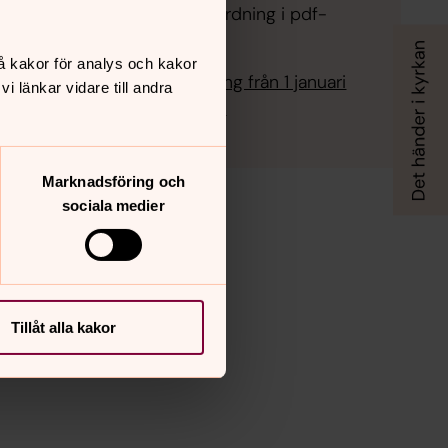
ned gällande kyrkoordning i pdf-
format.
å kakor för analys och kakor
Gällande kyrkoordning från 1 januari
 länkar vidare till andra
2016 (pdf, 142 sidor)
Marknadsföring och
sociala medier
Tillåt alla kakor