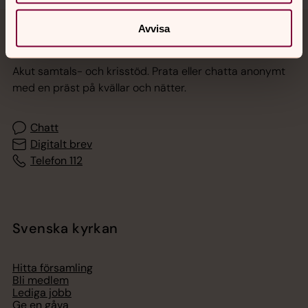
Avvisa
Jourhavande präst
Akut samtals- och krisstöd. Prata eller chatta anonymt
med en präst på kvällar och nätter.
Chatt
Digitalt brev
Telefon 112
Svenska kyrkan
Hitta församling
Bli medlem
Lediga jobb
Ge en gåva