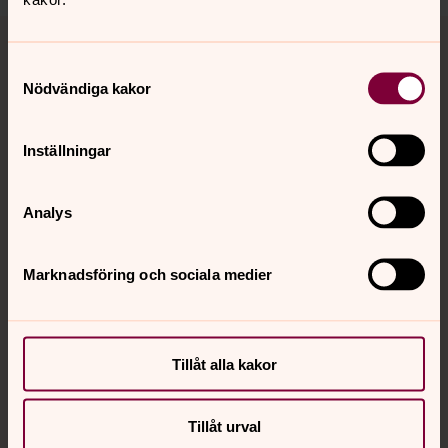
Tillbaka till toppen
Tillbaka till innehållet
Samtyckesval
Nödvändiga kakor
Kontakt
Inställningar
Kalender
Analys
Hitta snabbt
Marknadsföring och sociala medier
Sociala kanaler
Tillåt alla kakor
Tillåt urval