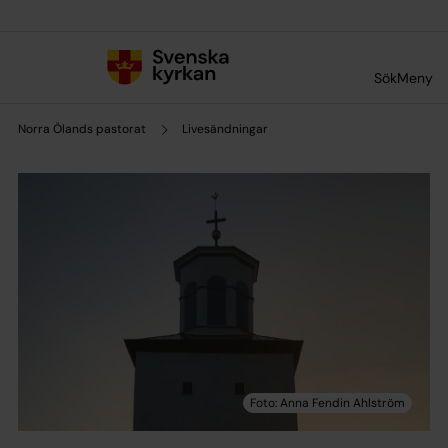
Till innehållet
Till undermeny
Sök
Meny
Norra Ölands pastorat
Livesändningar