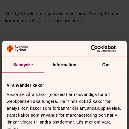
Vad tyckte du om dagens livesändning? Skriv gärna en
kommentar här (du får vara anonym)
Skicka
Samtycke
Information
Om
Vi använder kakor
Senast ändrad 18 maj 2021
Synpunkter eller frågor på sidans
Vissa av våra kakor (cookies) är nödvändiga för att
innehåll?
webbplatsen ska fungera. Här finns också kakor för
norra.oland.pastorat@svenskakyrkan.se
analys och kakor som förbättrar din användarupplevelse,
samt kakor som används för marknadsföring och när vi
Dela
länkar vidare till andra plattformar. Läs mer om våra
kakor.