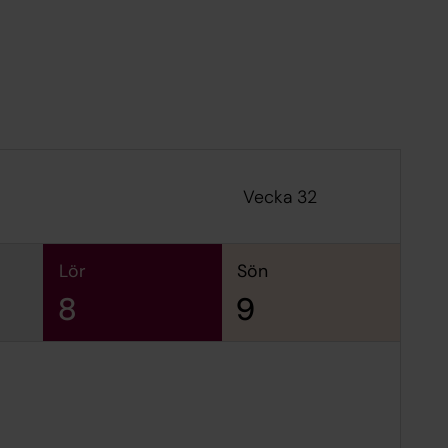
Vecka 32
lör
sön
8
9