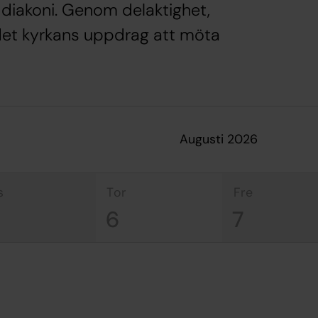
 diakoni. Genom delaktighet,
 det kyrkans uppdrag att möta
augusti 2026
s
tor
fre
6
7