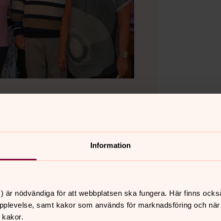
ll vardagsgemenskap på våra
Information
e inte heter riktigt samma sak är
ssna på inbjudna gäster och
 intressanta programupplägg.
) är nödvändiga för att webbplatsen ska fungera. Här finns ocks
ammans.
pplevelse, samt kakor som används för marknadsföring och när vi
 kakor.
orna och i Ölandsbladet på