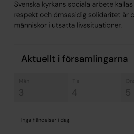
Svenska kyrkans sociala arbete kallas
respekt och ömsesidig solidaritet är
människor i utsatta livssituationer.
Aktuellt i församlingarna
mån
tis
on
3
4
5
Inga händelser i dag.