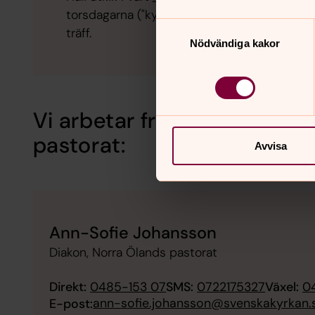
torsdagarna ("kyrktidningarna", predikoturer)
Samtyckesval
träff.
Nödvändiga kakor
Vi arbetar främst med diak
pastorat:
Avvisa
Ann-Sofie Johansson
Diakon, Norra Ölands pastorat
Direkt:
0485-153 07
SMS:
0722175327
Växel:
0
ann-sofie.johansson@svenskakyrkan.
E-post: