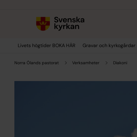
Till innehållet
Till undermeny
Livets högtider BOKA HÄR
Gravar och kyrkogårdar
Norra Ölands pastorat
Verksamheter
Diakoni