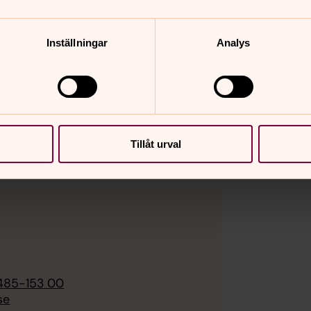
 för tider och platser för nästa
Inställningar
Analys
oni inom Norra Ölands
Tillåt urval
485-153 00
se