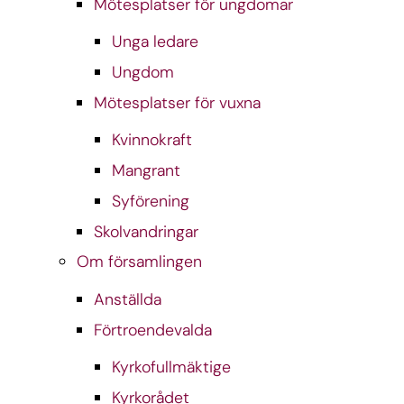
Mötesplatser för ungdomar
Unga ledare
Ungdom
Mötesplatser för vuxna
Kvinnokraft
Mangrant
Syförening
Skolvandringar
Om församlingen
Anställda
Förtroendevalda
Kyrkofullmäktige
Kyrkorådet