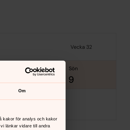
Vecka 32
lör
sön
8
9
Om
å kakor för analys och kakor
 länkar vidare till andra