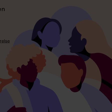
en
relse