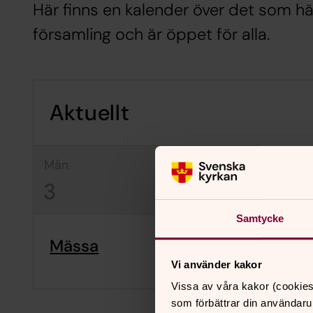
Här finns en kalender över det som hä
församling och är öppet för alla.
Aktuellt
mån
tis
on
3
4
5
Samtycke
Mässa
Vi använder kakor
Vissa av våra kakor (cookies
som förbättrar din användaru