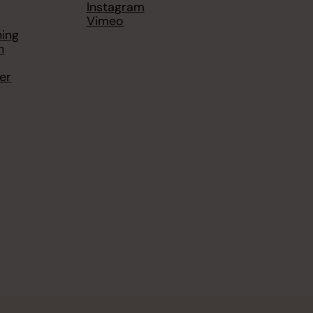
Instagram
Vimeo
ning
n
er