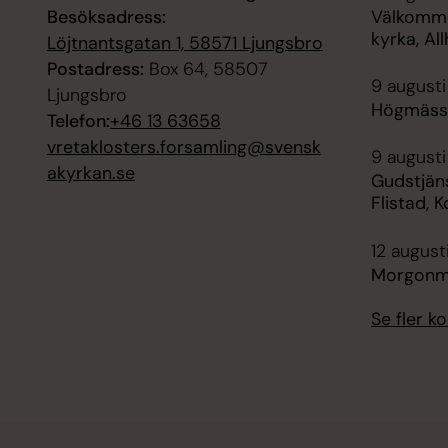
Besöksadress:
Välkommen
kyrka, Al
Löjtnantsgatan 1, 58571 Ljungsbro
Postadress:
Box 64, 58507
9 augusti
Ljungsbro
Högmässa
Telefon:
+46 13 63658
vretaklosters.forsamling@svensk
9 augusti
akyrkan.se
Gudstjän
Flistad, 
12 august
Morgonmä
Se fler 