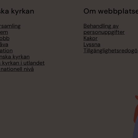
ka kyrkan
Om webbplats
örsamling
Behandling av
lem
personuppgifter
jobb
Kakor
åva
Lyssna
ation
Tillgänglighetsredogö
nska kyrkan
 kyrkan i utlandet
nationell nivå