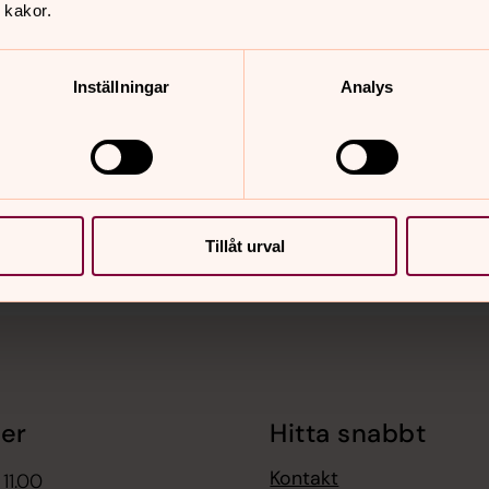
 kakor.
Inställningar
Analys
nnehåll?
Tillåt urval
er
Hitta snabbt
Kontakt
 11.00