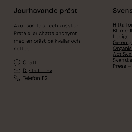
Jourhavande präst
Svens
Hitta f
Akut samtals- och krisstöd.
Bli med
Prata eller chatta anonymt
Lediga 
med en präst på kvällar och
Ge en g
Organis
nätter.
Act Sve
Svenska
Chatt
Press – 
Digitalt brev
Telefon 112