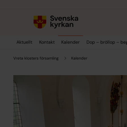
Till innehållet
Till undermeny
Aktuellt
Kontakt
Kalender
Dop – bröllop – be
Vreta klosters församling
Kalender