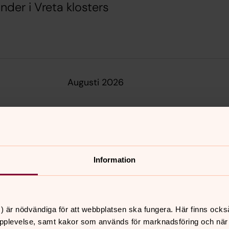
nder i Vreta klosters
augusti 2026
s
tor
fre
6
7
Information
fredag 7 augusti 2026
·
16.00
–
17.00
Ljungs kyrka
) är nödvändiga för att webbplatsen ska fungera. Här finns ocks
pplevelse, samt kakor som används för marknadsföring och när vi