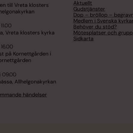
Aktuellt
 till Vreta klosters
Gudstjänster
lhelgonakyrkan
Dop – bröllop – begrav
Medlem i Svenska kyrka
 11.00
Behöver du stöd?
Mötesplatser och grupp
, Vreta klosters kyrka
Sidkarta
 16.00
st på Kornettgården i
Kornettgården
i 09.00
ssa, Allhelgonakyrkan
kommande händelser