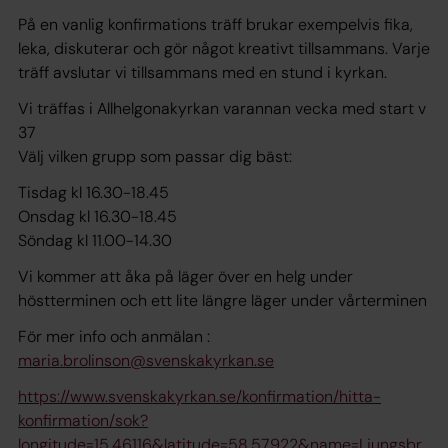
På en vanlig konfirmations träff brukar exempelvis fika,
leka, diskuterar och gör något kreativt tillsammans. Varje
träff avslutar vi tillsammans med en stund i kyrkan.
Vi träffas i Allhelgonakyrkan varannan vecka med start v
37
Välj vilken grupp som passar dig bäst:
Tisdag kl 16.30-18.45
Onsdag kl 16.30-18.45
Söndag kl 11.00-14.30
Vi kommer att åka på läger över en helg under
höstterminen och ett lite längre läger under vårterminen
För mer info och anmälan :
maria.brolinson@svenskakyrkan.se
https://www.svenskakyrkan.se/konfirmation/hitta-
konfirmation/sok?
longitude=15.46116&latitude=58.57922&name=Ljungsbr