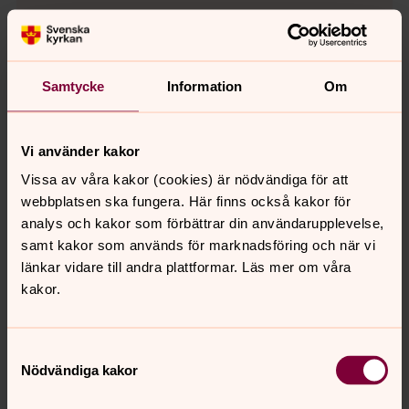
Samtycke
Information
Om
Vi använder kakor
Vissa av våra kakor (cookies) är nödvändiga för att
webbplatsen ska fungera. Här finns också kakor för
analys och kakor som förbättrar din användarupplevelse,
samt kakor som används för marknadsföring och när vi
länkar vidare till andra plattformar. Läs mer om våra
kakor.
Ulrika Zander Haapaniemi
Tf kyrkoherde , Vreta klosters församling
Samtyckesval
Direkt:
013-64022
Nödvändiga kakor
ulrika.zanderhaapaniemi@svenskakyrkan.s
E-post:
e