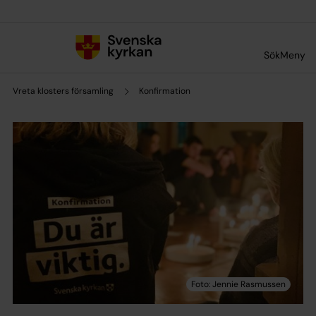
Till innehållet
Till undermeny
Sök
Meny
Vreta klosters församling
Konfirmation