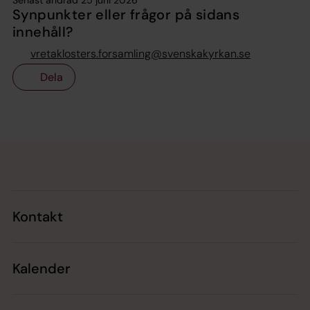
Senast ändrad 25 juni 2026
Synpunkter eller frågor på sidans
innehåll?
vretaklosters.forsamling@svenskakyrkan.se
Dela
Tillbaka till toppen
Tillbaka till innehållet
Kontakt
Kalender